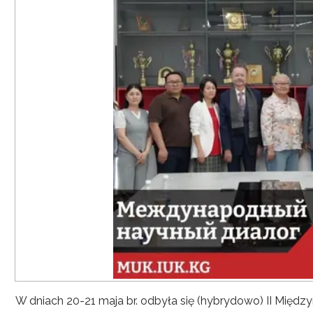
W dniach 20-21 maja br. odbyła się (hybrydowo) II Mię