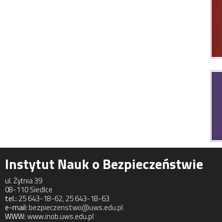
Instytut Nauk o Bezpieczeństwie
ul. Żytnia 39
08-110 Siedlce
tel.:
25 643-18-62, 25 643-18-63
e-mail:
bezpieczenstwo@uws.edu.pl
WWW:
www.inob.uws.edu.pl