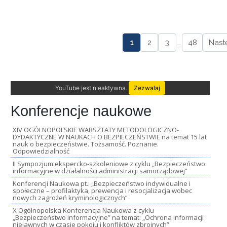
1
2
3
…
48
Nast
YouTube jest nieaktywna.
Zezwalaj
Konferencje naukowe
XIV OGÓLNOPOLSKIE WARSZTATY METODOLOGICZNO-
DYDAKTYCZNE W NAUKACH O BEZPIECZEŃSTWIE na temat 15 lat
nauk o bezpieczeństwie. Tożsamość. Poznanie.
Odpowiedzialność
II Sympozjum ekspercko-szkoleniowe z cyklu „Bezpieczeństwo
informacyjne w działalności administracji samorządowej”
Konferencji Naukowa pt.: „Bezpieczeństwo indywidualne i
społeczne – profilaktyka, prewencja i resocjalizacja wobec
nowych zagrożeń kryminologicznych”
X Ogólnopolska Konferencja Naukowa z cyklu
„Bezpieczeństwo informacyjne” na temat: „Ochrona informacji
niejawnych w czasie pokoju i konfliktów zbrojnych”