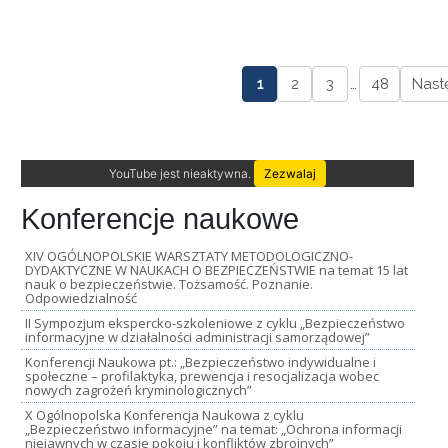
1
2
3
…
48
Nast
YouTube jest nieaktywna.
Zezwalaj
Konferencje naukowe
XIV OGÓLNOPOLSKIE WARSZTATY METODOLOGICZNO-
DYDAKTYCZNE W NAUKACH O BEZPIECZEŃSTWIE na temat 15 lat
nauk o bezpieczeństwie. Tożsamość. Poznanie.
Odpowiedzialność
II Sympozjum ekspercko-szkoleniowe z cyklu „Bezpieczeństwo
informacyjne w działalności administracji samorządowej”
Konferencji Naukowa pt.: „Bezpieczeństwo indywidualne i
społeczne – profilaktyka, prewencja i resocjalizacja wobec
nowych zagrożeń kryminologicznych”
X Ogólnopolska Konferencja Naukowa z cyklu
„Bezpieczeństwo informacyjne” na temat: „Ochrona informacji
niejawnych w czasie pokoju i konfliktów zbrojnych”