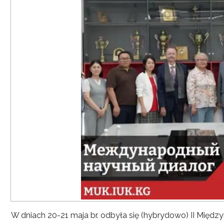
W dniach 20-21 maja br. odbyła się (hybrydowo) II Mię