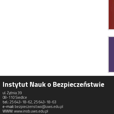
Instytut Nauk o Bezpieczeństwie
ul. Żytnia 39
08-110 Siedlce
tel.:
25 643-18-62, 25 643-18-63
e-mail:
bezpieczenstwo@uws.edu.pl
WWW:
www.inob.uws.edu.pl