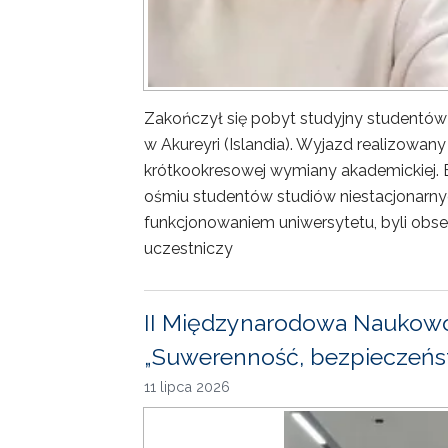
Zakończył się pobyt studyjny studentów
w Akureyri (Islandia). Wyjazd realizowa
krótkookresowej wymiany akademickiej. 
ośmiu studentów studiów niestacjonarny
funkcjonowaniem uniwersytetu, byli obse
uczestniczy
II Międzynarodowa Naukowo
„Suwerenność, bezpieczeńst
11 lipca 2026