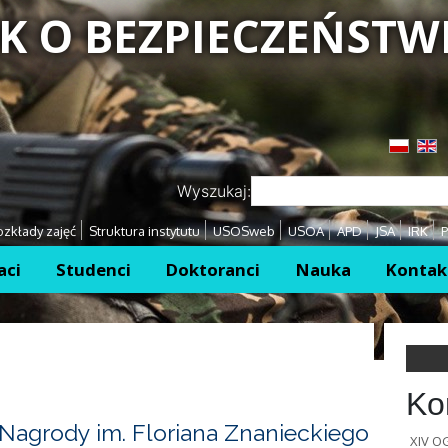
K O BEZPIECZEŃSTW
Przejdź
Przejdź
Wyszukaj:
zkłady zajęć
Struktura instytutu
USOSweb
USOA
APD
JSA
IRK
P
aci
Studenci
Doktoranci
Nauka
Kontak
Ko
Nagrody im. Floriana Znanieckiego
XIV 