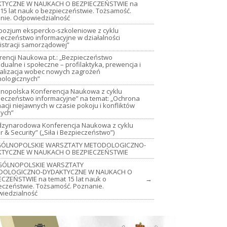
TYCZNE W NAUKACH O BEZPIECZEŃSTWIE na
15 lat nauk o bezpieczeństwie. Tożsamość.
nie. Odpowiedzialność
mpozjum ekspercko-szkoleniowe z cyklu
ieczeństwo informacyjne w działalności
istracji samorządowej”
rencji Naukowa pt.: „Bezpieczeństwo
dualne i społeczne – profilaktyka, prewencja i
jalizacja wobec nowych zagrożeń
nologicznych”
lnopolska Konferencja Naukowa z cyklu
ieczeństwo informacyjne” na temat: „Ochrona
acji niejawnych w czasie pokoju i konfliktów
nych”
iędzynarodowa Konferencja Naukowa z cyklu
 & Security” („Siła i Bezpieczeństwo”)
OGÓLNOPOLSKIE WARSZTATY METODOLOGICZNO-
TYCZNE W NAUKACH O BEZPIECZEŃSTWIE
GÓLNOPOLSKIE WARSZTATY
DOLOGICZNO-DYDAKTYCZNE W NAUKACH O
ECZEŃSTWIE na temat 15 lat nauk o
→
eczeństwie. Tożsamość. Poznanie.
iedzialność