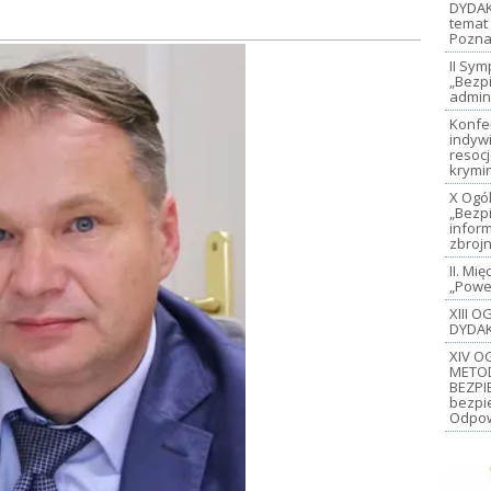
DYDAK
temat 
Pozna
II Sy
„Bezp
admin
Konfe
indywi
resoc
krymi
X Ogó
„Bezp
inform
zbroj
II. M
„Power
XIII 
DYDAK
XIV O
METO
BEZPI
bezpi
Odpow