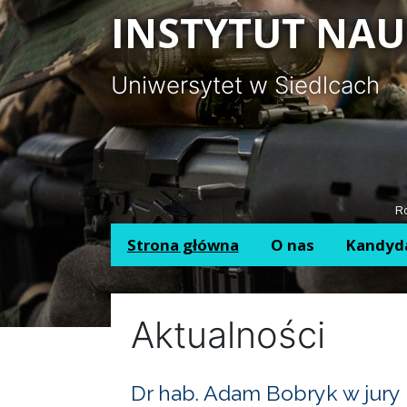
Panel zarządzania plikami cookies
INSTYTUT NAU
Uniwersytet w Siedlcach
Ro
Strona główna
O nas
Kandyd
Aktualności
Dr hab. Adam Bobryk w jury 