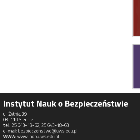
Instytut Nauk o Bezpieczeństwie
ul. Żytnia 39
08-110 Siedlce
tel.:
25 643-18-62, 25 643-18-63
e-mail:
bezpieczenstwo@uws.edu.pl
WWW:
www.inob.uws.edu.pl