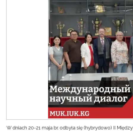
W dniach 20-21 maja br. odbyła się (hybrydowo) II Mię