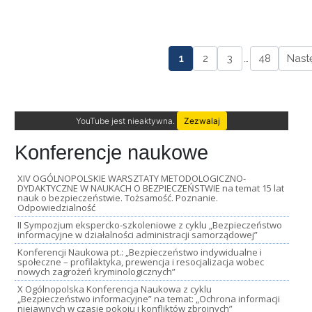
1
2
3
…
48
Nast
YouTube jest nieaktywna.
Zezwalaj
Konferencje naukowe
XIV OGÓLNOPOLSKIE WARSZTATY METODOLOGICZNO-
DYDAKTYCZNE W NAUKACH O BEZPIECZEŃSTWIE na temat 15 lat
nauk o bezpieczeństwie. Tożsamość. Poznanie.
Odpowiedzialność
II Sympozjum ekspercko-szkoleniowe z cyklu „Bezpieczeństwo
informacyjne w działalności administracji samorządowej”
Konferencji Naukowa pt.: „Bezpieczeństwo indywidualne i
społeczne – profilaktyka, prewencja i resocjalizacja wobec
nowych zagrożeń kryminologicznych”
X Ogólnopolska Konferencja Naukowa z cyklu
„Bezpieczeństwo informacyjne” na temat: „Ochrona informacji
niejawnych w czasie pokoju i konfliktów zbrojnych”