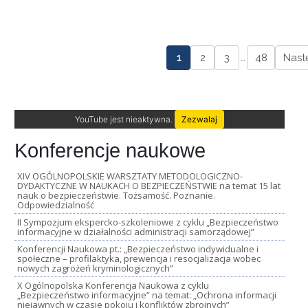
1
2
3
…
48
Nast
YouTube jest nieaktywna.
Zezwalaj
Konferencje naukowe
XIV OGÓLNOPOLSKIE WARSZTATY METODOLOGICZNO-
DYDAKTYCZNE W NAUKACH O BEZPIECZEŃSTWIE na temat 15 lat
nauk o bezpieczeństwie. Tożsamość. Poznanie.
Odpowiedzialność
II Sympozjum ekspercko-szkoleniowe z cyklu „Bezpieczeństwo
informacyjne w działalności administracji samorządowej”
Konferencji Naukowa pt.: „Bezpieczeństwo indywidualne i
społeczne – profilaktyka, prewencja i resocjalizacja wobec
nowych zagrożeń kryminologicznych”
X Ogólnopolska Konferencja Naukowa z cyklu
„Bezpieczeństwo informacyjne” na temat: „Ochrona informacji
niejawnych w czasie pokoju i konfliktów zbrojnych”