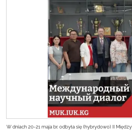
W dniach 20-21 maja br. odbyła się (hybrydowo) II Mię