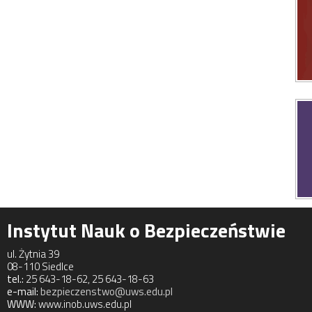
Instytut Nauk o Bezpieczeństwie
ul. Żytnia 39
08-110 Siedlce
tel.:
25 643-18-62, 25 643-18-63
e-mail:
bezpieczenstwo@uws.edu.pl
WWW:
www.inob.uws.edu.pl