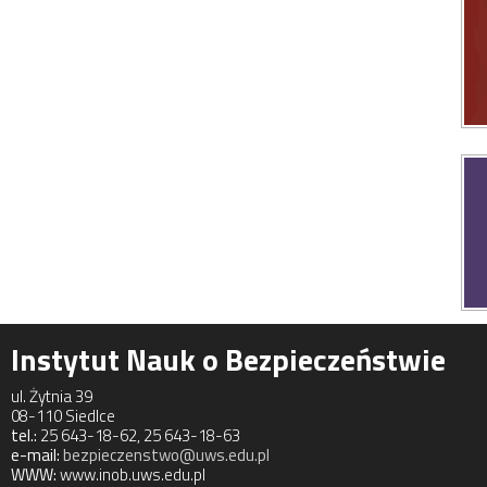
Instytut Nauk o Bezpieczeństwie
ul. Żytnia 39
08-110 Siedlce
tel.:
25 643-18-62, 25 643-18-63
e-mail:
bezpieczenstwo@uws.edu.pl
WWW:
www.inob.uws.edu.pl