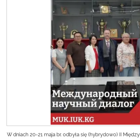
W dniach 20-21 maja br. odbyła się (hybrydowo) II Mię