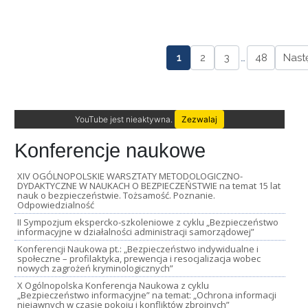
1
2
3
…
48
Nast
YouTube jest nieaktywna.
Zezwalaj
Konferencje naukowe
XIV OGÓLNOPOLSKIE WARSZTATY METODOLOGICZNO-
DYDAKTYCZNE W NAUKACH O BEZPIECZEŃSTWIE na temat 15 lat
nauk o bezpieczeństwie. Tożsamość. Poznanie.
Odpowiedzialność
II Sympozjum ekspercko-szkoleniowe z cyklu „Bezpieczeństwo
informacyjne w działalności administracji samorządowej”
Konferencji Naukowa pt.: „Bezpieczeństwo indywidualne i
społeczne – profilaktyka, prewencja i resocjalizacja wobec
nowych zagrożeń kryminologicznych”
X Ogólnopolska Konferencja Naukowa z cyklu
„Bezpieczeństwo informacyjne” na temat: „Ochrona informacji
niejawnych w czasie pokoju i konfliktów zbrojnych”