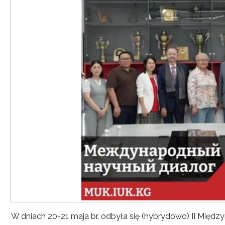
W dniach 20-21 maja br. odbyła się (hybrydowo) II Mię