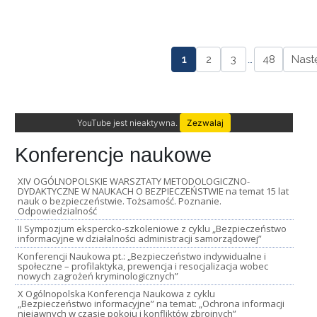
1
2
3
…
48
Nast
YouTube jest nieaktywna.
Zezwalaj
Konferencje naukowe
XIV OGÓLNOPOLSKIE WARSZTATY METODOLOGICZNO-
DYDAKTYCZNE W NAUKACH O BEZPIECZEŃSTWIE na temat 15 lat
nauk o bezpieczeństwie. Tożsamość. Poznanie.
Odpowiedzialność
II Sympozjum ekspercko-szkoleniowe z cyklu „Bezpieczeństwo
informacyjne w działalności administracji samorządowej”
Konferencji Naukowa pt.: „Bezpieczeństwo indywidualne i
społeczne – profilaktyka, prewencja i resocjalizacja wobec
nowych zagrożeń kryminologicznych”
X Ogólnopolska Konferencja Naukowa z cyklu
„Bezpieczeństwo informacyjne” na temat: „Ochrona informacji
niejawnych w czasie pokoju i konfliktów zbrojnych”