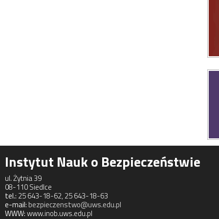
Instytut Nauk o Bezpieczeństwie
ul. Żytnia 39
08-110 Siedlce
tel.:
25 643-18-62, 25 643-18-63
e-mail:
bezpieczenstwo@uws.edu.pl
WWW:
www.inob.uws.edu.pl