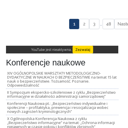
1
2
3
…
48
Nast
YouTube jest nieaktywna.
Zezwalaj
Konferencje naukowe
XIV OGÓLNOPOLSKIE WARSZTATY METODOLOGICZNO-
DYDAKTYCZNE W NAUKACH O BEZPIECZEŃSTWIE na temat 15 lat
nauk o bezpieczeństwie. Tożsamość. Poznanie.
Odpowiedzialność
II Sympozjum ekspercko-szkoleniowe z cyklu „Bezpieczeństwo
informacyjne w działalności administracji samorządowej”
Konferencji Naukowa pt.: „Bezpieczeństwo indywidualne i
społeczne – profilaktyka, prewencja i resocjalizacja wobec
nowych zagrożeń kryminologicznych”
X Ogólnopolska Konferencja Naukowa z cyklu
„Bezpieczeństwo informacyjne” na temat: „Ochrona informacji
niejawnych w czasie pokoju i konfliktów zbrojnych”