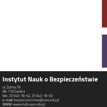
Instytut Nauk o Bezpieczeństwie
ul. Żytnia 39
08-110 Siedlce
tel.:
25 643-18-62, 25 643-18-63
e-mail:
bezpieczenstwo@uws.edu.pl
WWW:
www.inob.uws.edu.pl