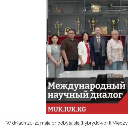
W dniach 20-21 maja br. odbyła się (hybrydowo) II Mię