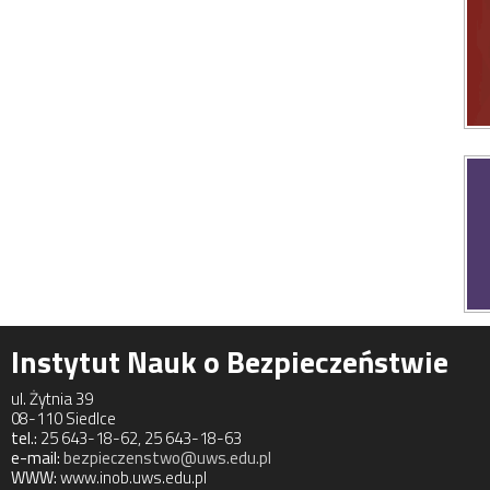
Instytut Nauk o Bezpieczeństwie
ul. Żytnia 39
08-110 Siedlce
tel.:
25 643-18-62, 25 643-18-63
e-mail:
bezpieczenstwo@uws.edu.pl
WWW:
www.inob.uws.edu.pl