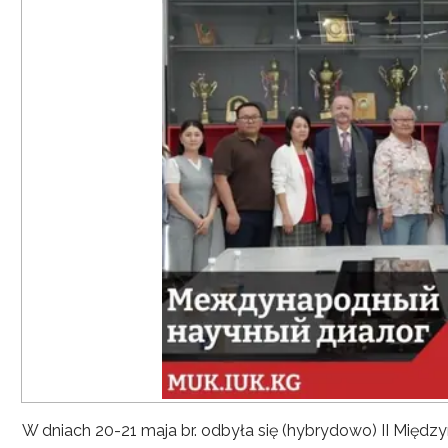
W dniach 20-21 maja br. odbyła się (hybrydowo) II Mię