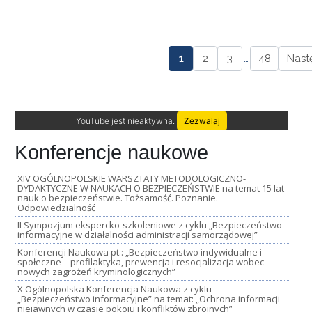
1
2
3
…
48
Nast
YouTube jest nieaktywna.
Zezwalaj
Konferencje naukowe
XIV OGÓLNOPOLSKIE WARSZTATY METODOLOGICZNO-
DYDAKTYCZNE W NAUKACH O BEZPIECZEŃSTWIE na temat 15 lat
nauk o bezpieczeństwie. Tożsamość. Poznanie.
Odpowiedzialność
II Sympozjum ekspercko-szkoleniowe z cyklu „Bezpieczeństwo
informacyjne w działalności administracji samorządowej”
Konferencji Naukowa pt.: „Bezpieczeństwo indywidualne i
społeczne – profilaktyka, prewencja i resocjalizacja wobec
nowych zagrożeń kryminologicznych”
X Ogólnopolska Konferencja Naukowa z cyklu
„Bezpieczeństwo informacyjne” na temat: „Ochrona informacji
niejawnych w czasie pokoju i konfliktów zbrojnych”