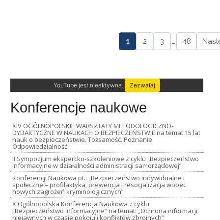
1
2
3
…
48
Nast
YouTube jest nieaktywna.
Zezwalaj
Konferencje naukowe
XIV OGÓLNOPOLSKIE WARSZTATY METODOLOGICZNO-
DYDAKTYCZNE W NAUKACH O BEZPIECZEŃSTWIE na temat 15 lat
nauk o bezpieczeństwie. Tożsamość. Poznanie.
Odpowiedzialność
II Sympozjum ekspercko-szkoleniowe z cyklu „Bezpieczeństwo
informacyjne w działalności administracji samorządowej”
Konferencji Naukowa pt.: „Bezpieczeństwo indywidualne i
społeczne – profilaktyka, prewencja i resocjalizacja wobec
nowych zagrożeń kryminologicznych”
X Ogólnopolska Konferencja Naukowa z cyklu
„Bezpieczeństwo informacyjne” na temat: „Ochrona informacji
niejawnych w czasie pokoju i konfliktów zbrojnych”