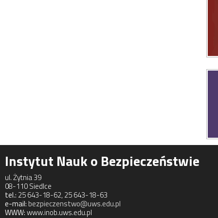
Instytut Nauk o Bezpieczeństwie
ul. Żytnia 39
08-110 Siedlce
tel.:
25 643-18-62, 25 643-18-63
e-mail:
bezpieczenstwo@uws.edu.pl
WWW:
www.inob.uws.edu.pl