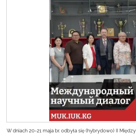
W dniach 20-21 maja br. odbyła się (hybrydowo) II Mię