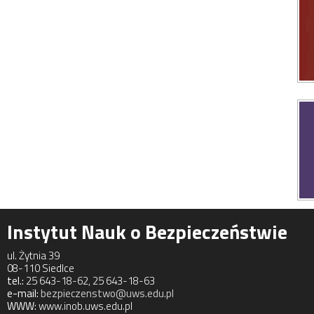
Instytut Nauk o Bezpieczeństwie
ul. Żytnia 39
08-110 Siedlce
tel.:
25 643-18-62, 25 643-18-63
e-mail:
bezpieczenstwo@uws.edu.pl
WWW:
www.inob.uws.edu.pl