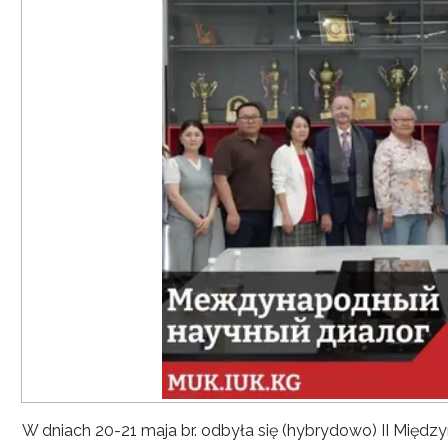
W dniach 20-21 maja br. odbyła się (hybrydowo) II Mię