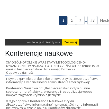
1
2
3
…
48
Nast
YouTube jest nieaktywna.
Zezwalaj
Konferencje naukowe
XIV OGÓLNOPOLSKIE WARSZTATY METODOLOGICZNO-
DYDAKTYCZNE W NAUKACH O BEZPIECZEŃSTWIE na temat 15 lat
nauk o bezpieczeństwie. Tożsamość. Poznanie.
Odpowiedzialność
II Sympozjum ekspercko-szkoleniowe z cyklu „Bezpieczeństwo
informacyjne w działalności administracji samorządowej”
Konferencji Naukowa pt.: „Bezpieczeństwo indywidualne i
społeczne – profilaktyka, prewencja i resocjalizacja wobec
nowych zagrożeń kryminologicznych”
X Ogólnopolska Konferencja Naukowa z cyklu
„Bezpieczeństwo informacyjne” na temat: „Ochrona informacji
niejawnych w czasie pokoju i konfliktów zbrojnych”