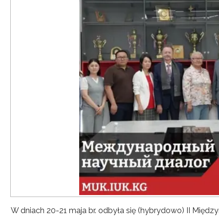
W dniach 20-21 maja br. odbyła się (hybrydowo) II Mię