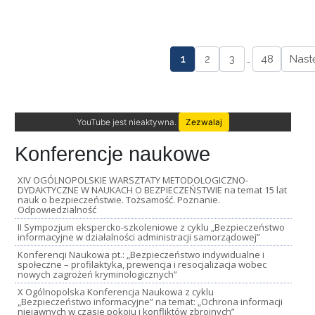
1
2
3
…
48
Nast
YouTube jest nieaktywna.
Zezwalaj
Konferencje naukowe
XIV OGÓLNOPOLSKIE WARSZTATY METODOLOGICZNO-
DYDAKTYCZNE W NAUKACH O BEZPIECZEŃSTWIE na temat 15 lat
nauk o bezpieczeństwie. Tożsamość. Poznanie.
Odpowiedzialność
II Sympozjum ekspercko-szkoleniowe z cyklu „Bezpieczeństwo
informacyjne w działalności administracji samorządowej”
Konferencji Naukowa pt.: „Bezpieczeństwo indywidualne i
społeczne – profilaktyka, prewencja i resocjalizacja wobec
nowych zagrożeń kryminologicznych”
X Ogólnopolska Konferencja Naukowa z cyklu
„Bezpieczeństwo informacyjne” na temat: „Ochrona informacji
niejawnych w czasie pokoju i konfliktów zbrojnych”