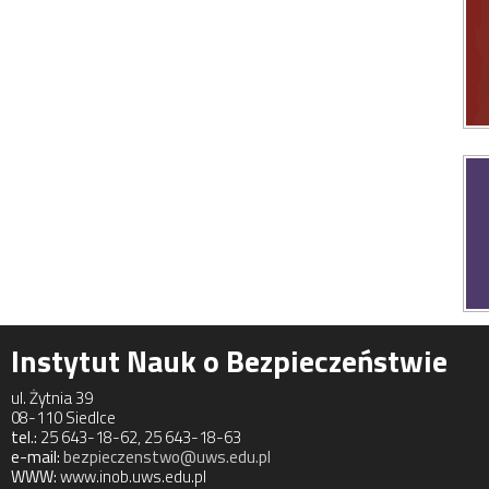
Instytut Nauk o Bezpieczeństwie
ul. Żytnia 39
08-110 Siedlce
tel.:
25 643-18-62, 25 643-18-63
e-mail:
bezpieczenstwo@uws.edu.pl
WWW:
www.inob.uws.edu.pl