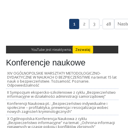
1
2
3
…
48
Nast
YouTube jest nieaktywna.
Zezwalaj
Konferencje naukowe
XIV OGÓLNOPOLSKIE WARSZTATY METODOLOGICZNO-
DYDAKTYCZNE W NAUKACH O BEZPIECZEŃSTWIE na temat 15 lat
nauk o bezpieczeństwie. Tożsamość. Poznanie.
Odpowiedzialność
II Sympozjum ekspercko-szkoleniowe z cyklu „Bezpieczeństwo
informacyjne w działalności administracji samorządowej”
Konferencji Naukowa pt.: „Bezpieczeństwo indywidualne i
społeczne – profilaktyka, prewencja i resocjalizacja wobec
nowych zagrożeń kryminologicznych”
X Ogólnopolska Konferencja Naukowa z cyklu
„Bezpieczeństwo informacyjne” na temat: „Ochrona informacji
niejawnych w czasie pokoju i konfliktów zbrojnych”