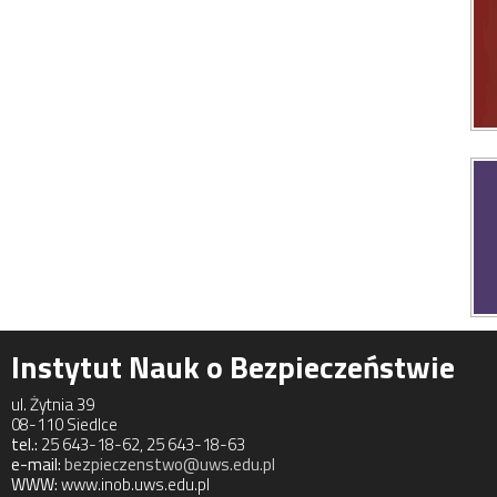
Instytut Nauk o Bezpieczeństwie
ul. Żytnia 39
08-110 Siedlce
tel.:
25 643-18-62, 25 643-18-63
e-mail:
bezpieczenstwo@uws.edu.pl
WWW:
www.inob.uws.edu.pl