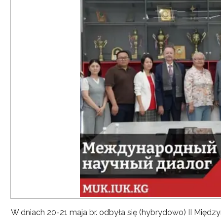
W dniach 20-21 maja br. odbyła się (hybrydowo) II Mię