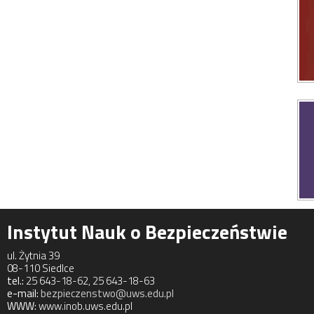
Instytut Nauk o Bezpieczeństwie
ul. Żytnia 39
08-110 Siedlce
tel.:
25 643-18-62, 25 643-18-63
e-mail:
bezpieczenstwo@uws.edu.pl
WWW:
www.inob.uws.edu.pl