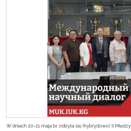
W dniach 20-21 maja br. odbyła się (hybrydowo) II Mię