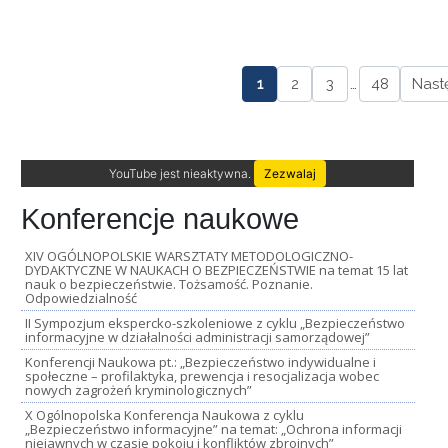
1
2
3
…
48
Nast
YouTube jest nieaktywna.
Zezwalaj
Konferencje naukowe
XIV OGÓLNOPOLSKIE WARSZTATY METODOLOGICZNO-
DYDAKTYCZNE W NAUKACH O BEZPIECZEŃSTWIE na temat 15 lat
nauk o bezpieczeństwie. Tożsamość. Poznanie.
Odpowiedzialność
II Sympozjum ekspercko-szkoleniowe z cyklu „Bezpieczeństwo
informacyjne w działalności administracji samorządowej”
Konferencji Naukowa pt.: „Bezpieczeństwo indywidualne i
społeczne – profilaktyka, prewencja i resocjalizacja wobec
nowych zagrożeń kryminologicznych”
X Ogólnopolska Konferencja Naukowa z cyklu
„Bezpieczeństwo informacyjne” na temat: „Ochrona informacji
niejawnych w czasie pokoju i konfliktów zbrojnych”