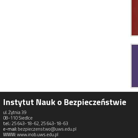
Instytut Nauk o Bezpieczeństwie
ul. Żytnia 39
08-110 Siedlce
tel.:
25 643-18-62, 25 643-18-63
e-mail:
bezpieczenstwo@uws.edu.pl
WWW:
www.inob.uws.edu.pl