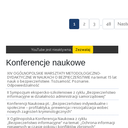
1
2
3
…
48
Nast
YouTube jest nieaktywna.
Zezwalaj
Konferencje naukowe
XIV OGÓLNOPOLSKIE WARSZTATY METODOLOGICZNO-
DYDAKTYCZNE W NAUKACH O BEZPIECZEŃSTWIE na temat 15 lat
nauk o bezpieczeństwie. Tożsamość. Poznanie.
Odpowiedzialność
II Sympozjum ekspercko-szkoleniowe z cyklu „Bezpieczeństwo
informacyjne w działalności administracji samorządowej”
Konferencji Naukowa pt.: „Bezpieczeństwo indywidualne i
społeczne – profilaktyka, prewencja i resocjalizacja wobec
nowych zagrożeń kryminologicznych”
X Ogólnopolska Konferencja Naukowa z cyklu
„Bezpieczeństwo informacyjne” na temat: „Ochrona informacji
niejawnych w czasie pokoju i konfliktów zbrojnych”