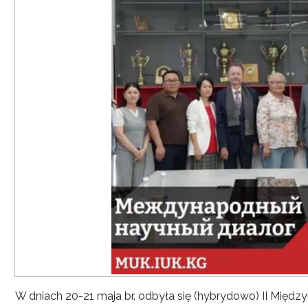
W dniach 20-21 maja br. odbyła się (hybrydowo) II Mię