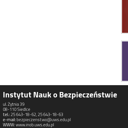
Instytut Nauk o Bezpieczeństwie
ul. Żytnia 39
08-110 Siedlce
tel.:
25 643-18-62, 25 643-18-63
e-mail:
bezpieczenstwo@uws.edu.pl
WWW:
www.inob.uws.edu.pl