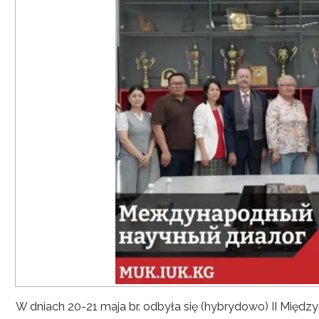
W dniach 20-21 maja br. odbyła się (hybrydowo) II Mię