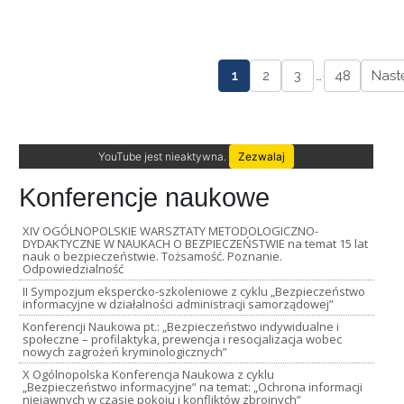
1
2
3
…
48
Nast
YouTube jest nieaktywna.
Zezwalaj
Konferencje naukowe
XIV OGÓLNOPOLSKIE WARSZTATY METODOLOGICZNO-
DYDAKTYCZNE W NAUKACH O BEZPIECZEŃSTWIE na temat 15 lat
nauk o bezpieczeństwie. Tożsamość. Poznanie.
Odpowiedzialność
II Sympozjum ekspercko-szkoleniowe z cyklu „Bezpieczeństwo
informacyjne w działalności administracji samorządowej”
Konferencji Naukowa pt.: „Bezpieczeństwo indywidualne i
społeczne – profilaktyka, prewencja i resocjalizacja wobec
nowych zagrożeń kryminologicznych”
X Ogólnopolska Konferencja Naukowa z cyklu
„Bezpieczeństwo informacyjne” na temat: „Ochrona informacji
niejawnych w czasie pokoju i konfliktów zbrojnych”