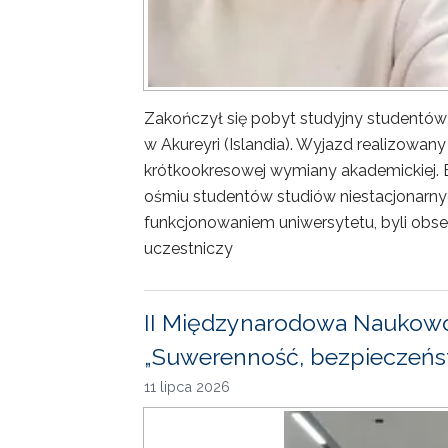
Zakończył się pobyt studyjny studentów
w Akureyri (Islandia). Wyjazd realizowa
krótkookresowej wymiany akademickiej. 
ośmiu studentów studiów niestacjonarny
funkcjonowaniem uniwersytetu, byli obse
uczestniczy
II Międzynarodowa Naukowo
„Suwerenność, bezpieczeńst
11 lipca 2026