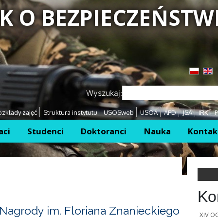
K O BEZPIECZEŃSTW
Przejdź
Przejdź
Wyszukaj:
zkłady zajęć
Struktura instytutu
USOSweb
USOA
APD
JSA
IRK
P
aci
Studenci
Doktoranci
Nauka
Kontak
Ko
Nagrody im. Floriana Znanieckiego
XIV 