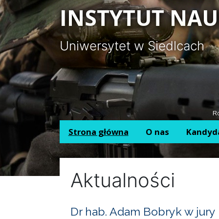
Panel zarządzania plikami cookies
INSTYTUT NAU
Uniwersytet w Siedlcach
Ro
Strona główna
O nas
Kandyd
Aktualności
Dr hab. Adam Bobryk w jury 