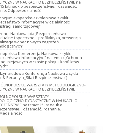
TYCZNE W NAUKACH O BEZPIECZEŃSTWIE na
15 lat nauk o bezpieczeństwie. Tożsamość.
nie. Odpowiedzialność
mpozjum ekspercko-szkoleniowe z cyklu
ieczeństwo informacyjne w działalności
istracji samorządowej”
rencji Naukowa pt.: „Bezpieczeństwo
dualne i społeczne – profilaktyka, prewencja i
jalizacja wobec nowych zagrożeń
nologicznych”
lnopolska Konferencja Naukowa z cyklu
ieczeństwo informacyjne” na temat: „Ochrona
acji niejawnych w czasie pokoju i konfliktów
nych”
iędzynarodowa Konferencja Naukowa z cyklu
 & Security” („Siła i Bezpieczeństwo”)
OGÓLNOPOLSKIE WARSZTATY METODOLOGICZNO-
TYCZNE W NAUKACH O BEZPIECZEŃSTWIE
GÓLNOPOLSKIE WARSZTATY
DOLOGICZNO-DYDAKTYCZNE W NAUKACH O
ECZEŃSTWIE na temat 15 lat nauk o
→
eczeństwie. Tożsamość. Poznanie.
iedzialność