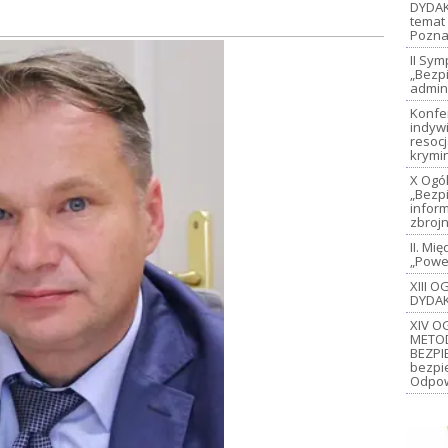
DYDAK
temat 
Pozna
II Sy
„Bezp
admin
Konfe
indywi
resoc
krymi
X Ogó
„Bezp
inform
zbroj
II. M
„Power
XIII 
DYDAK
XIV O
METO
BEZPI
bezpi
Odpow