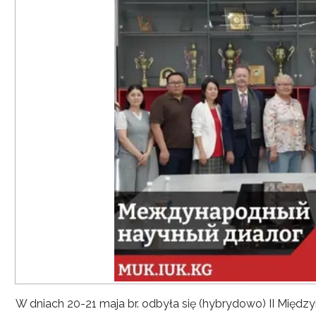
W dniach 20-21 maja br. odbyła się (hybrydowo) II Mię