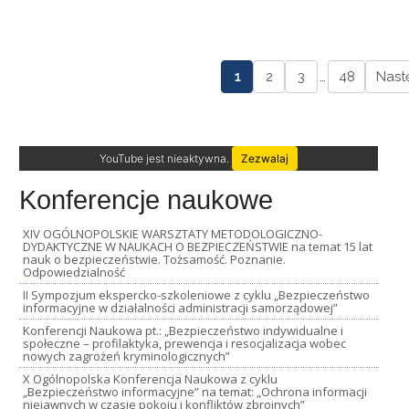
1
2
3
…
48
Nast
YouTube jest nieaktywna.
Zezwalaj
Konferencje naukowe
XIV OGÓLNOPOLSKIE WARSZTATY METODOLOGICZNO-
DYDAKTYCZNE W NAUKACH O BEZPIECZEŃSTWIE na temat 15 lat
nauk o bezpieczeństwie. Tożsamość. Poznanie.
Odpowiedzialność
II Sympozjum ekspercko-szkoleniowe z cyklu „Bezpieczeństwo
informacyjne w działalności administracji samorządowej”
Konferencji Naukowa pt.: „Bezpieczeństwo indywidualne i
społeczne – profilaktyka, prewencja i resocjalizacja wobec
nowych zagrożeń kryminologicznych”
X Ogólnopolska Konferencja Naukowa z cyklu
„Bezpieczeństwo informacyjne” na temat: „Ochrona informacji
niejawnych w czasie pokoju i konfliktów zbrojnych”