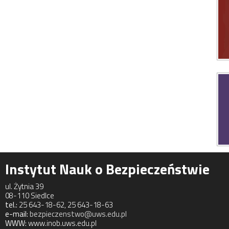
Instytut Nauk o Bezpieczeństwie
ul. Żytnia 39
08-110 Siedlce
tel.:
25 643-18-62, 25 643-18-63
e-mail:
bezpieczenstwo@uws.edu.pl
WWW:
www.inob.uws.edu.pl