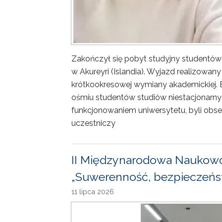
Zakończył się pobyt studyjny studentów
w Akureyri (Islandia). Wyjazd realizowa
krótkookresowej wymiany akademickiej. 
ośmiu studentów studiów niestacjonarny
funkcjonowaniem uniwersytetu, byli obse
uczestniczy
II Międzynarodowa Naukowo
„Suwerenność, bezpieczeńst
11 lipca 2026