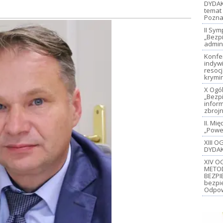
DYDAK
temat 
Pozna
II Sy
„Bezp
admin
Konfe
indywi
resoc
krymi
X Ogó
„Bezp
inform
zbroj
II. M
„Power
XIII 
DYDAK
XIV O
METO
BEZPI
bezpi
Odpow