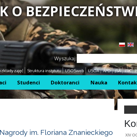
K O BEZPIECZEŃSTW
Przejdź
Przejdź
Wyszukaj:
zkłady zajęć
Struktura instytutu
USOSweb
USOA
APD
JSA
IRK
P
aci
Studenci
Doktoranci
Nauka
Kontak
Ko
Nagrody im. Floriana Znanieckiego
XIV 