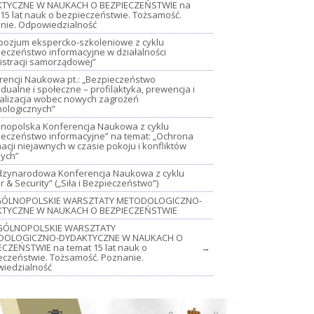
TYCZNE W NAUKACH O BEZPIECZEŃSTWIE na
15 lat nauk o bezpieczeństwie. Tożsamość.
nie. Odpowiedzialność
mpozjum ekspercko-szkoleniowe z cyklu
ieczeństwo informacyjne w działalności
istracji samorządowej”
rencji Naukowa pt.: „Bezpieczeństwo
dualne i społeczne – profilaktyka, prewencja i
jalizacja wobec nowych zagrożeń
nologicznych”
lnopolska Konferencja Naukowa z cyklu
ieczeństwo informacyjne” na temat: „Ochrona
acji niejawnych w czasie pokoju i konfliktów
nych”
iędzynarodowa Konferencja Naukowa z cyklu
 & Security” („Siła i Bezpieczeństwo”)
OGÓLNOPOLSKIE WARSZTATY METODOLOGICZNO-
TYCZNE W NAUKACH O BEZPIECZEŃSTWIE
GÓLNOPOLSKIE WARSZTATY
DOLOGICZNO-DYDAKTYCZNE W NAUKACH O
ECZEŃSTWIE na temat 15 lat nauk o
→
eczeństwie. Tożsamość. Poznanie.
iedzialność