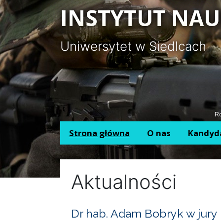
Panel zarządzania plikami cookies
INSTYTUT NAU
Uniwersytet w Siedlcach
Ro
Strona główna
O nas
Kandyd
Aktualności
Dr hab. Adam Bobryk w jury 