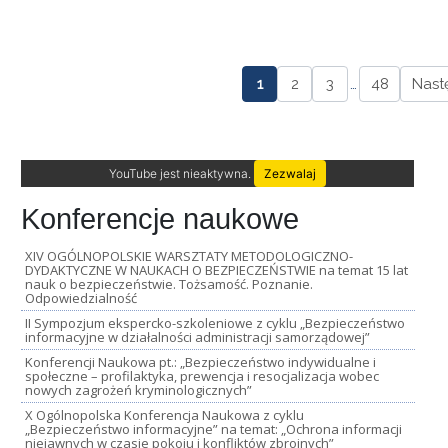
1
2
3
…
48
Nast
YouTube jest nieaktywna.
Zezwalaj
Konferencje naukowe
XIV OGÓLNOPOLSKIE WARSZTATY METODOLOGICZNO-
DYDAKTYCZNE W NAUKACH O BEZPIECZEŃSTWIE na temat 15 lat
nauk o bezpieczeństwie. Tożsamość. Poznanie.
Odpowiedzialność
II Sympozjum ekspercko-szkoleniowe z cyklu „Bezpieczeństwo
informacyjne w działalności administracji samorządowej”
Konferencji Naukowa pt.: „Bezpieczeństwo indywidualne i
społeczne – profilaktyka, prewencja i resocjalizacja wobec
nowych zagrożeń kryminologicznych”
X Ogólnopolska Konferencja Naukowa z cyklu
„Bezpieczeństwo informacyjne” na temat: „Ochrona informacji
niejawnych w czasie pokoju i konfliktów zbrojnych”