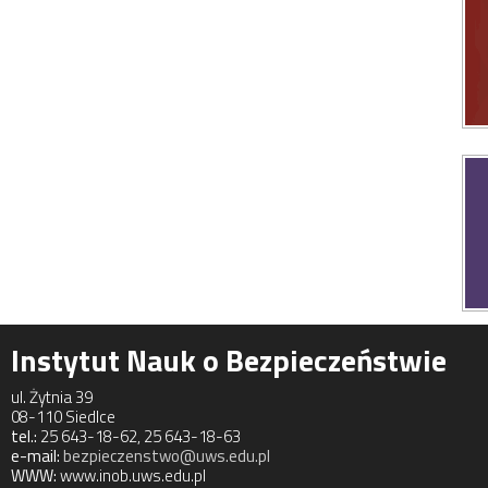
Instytut Nauk o Bezpieczeństwie
ul. Żytnia 39
08-110 Siedlce
tel.:
25 643-18-62, 25 643-18-63
e-mail:
bezpieczenstwo@uws.edu.pl
WWW:
www.inob.uws.edu.pl