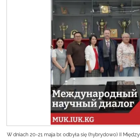
W dniach 20-21 maja br. odbyła się (hybrydowo) II Mię