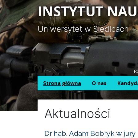
Panel zarządzania plikami cookies
INSTYTUT NAU
Uniwersytet w Siedlcach
Ro
Strona główna
O nas
Kandyd
Aktualności
Dr hab. Adam Bobryk w jury 