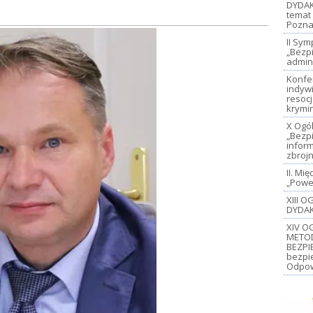
DYDAK
temat 
Pozna
II Sy
„Bezp
admin
Konfe
indywi
resoc
krymi
X Ogó
„Bezp
inform
zbroj
II. M
„Power
XIII 
DYDAK
XIV O
METO
BEZPI
bezpi
Odpow