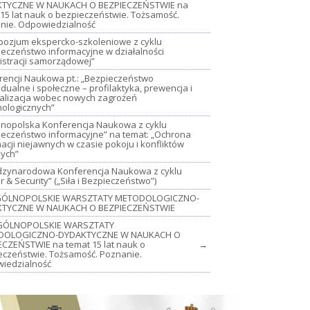
TYCZNE W NAUKACH O BEZPIECZEŃSTWIE na
15 lat nauk o bezpieczeństwie. Tożsamość.
nie. Odpowiedzialność
mpozjum ekspercko-szkoleniowe z cyklu
ieczeństwo informacyjne w działalności
istracji samorządowej”
rencji Naukowa pt.: „Bezpieczeństwo
dualne i społeczne – profilaktyka, prewencja i
jalizacja wobec nowych zagrożeń
nologicznych”
lnopolska Konferencja Naukowa z cyklu
ieczeństwo informacyjne” na temat: „Ochrona
acji niejawnych w czasie pokoju i konfliktów
nych”
iędzynarodowa Konferencja Naukowa z cyklu
 & Security” („Siła i Bezpieczeństwo”)
OGÓLNOPOLSKIE WARSZTATY METODOLOGICZNO-
TYCZNE W NAUKACH O BEZPIECZEŃSTWIE
GÓLNOPOLSKIE WARSZTATY
DOLOGICZNO-DYDAKTYCZNE W NAUKACH O
ECZEŃSTWIE na temat 15 lat nauk o
→
eczeństwie. Tożsamość. Poznanie.
iedzialność