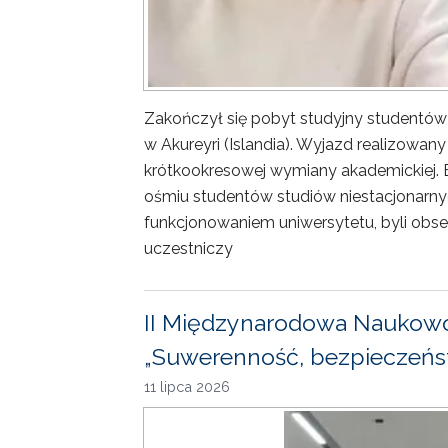
Zakończył się pobyt studyjny studentów
w Akureyri (Islandia). Wyjazd realizowa
krótkookresowej wymiany akademickiej. 
ośmiu studentów studiów niestacjonarny
funkcjonowaniem uniwersytetu, byli obse
uczestniczy
II Międzynarodowa Naukowo
„Suwerenność, bezpieczeńst
11 lipca 2026