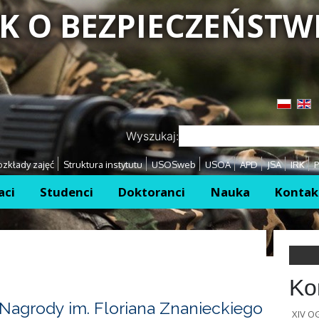
K O BEZPIECZEŃSTW
Przejdź
Przejdź
Wyszukaj:
zkłady zajęć
Struktura instytutu
USOSweb
USOA
APD
JSA
IRK
P
aci
Studenci
Doktoranci
Nauka
Kontak
Ko
Nagrody im. Floriana Znanieckiego
XIV 