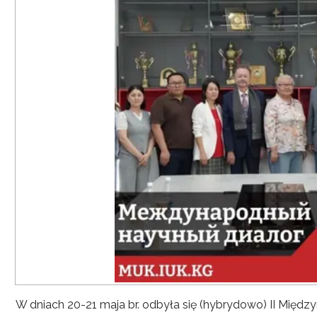
W dniach 20-21 maja br. odbyła się (hybrydowo) II Mię