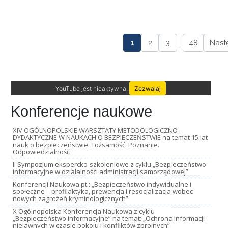
1
2
3
…
48
Nast
YouTube jest nieaktywna.
Zezwalaj
Konferencje naukowe
XIV OGÓLNOPOLSKIE WARSZTATY METODOLOGICZNO-
DYDAKTYCZNE W NAUKACH O BEZPIECZEŃSTWIE na temat 15 lat
nauk o bezpieczeństwie. Tożsamość. Poznanie.
Odpowiedzialność
II Sympozjum ekspercko-szkoleniowe z cyklu „Bezpieczeństwo
informacyjne w działalności administracji samorządowej”
Konferencji Naukowa pt.: „Bezpieczeństwo indywidualne i
społeczne – profilaktyka, prewencja i resocjalizacja wobec
nowych zagrożeń kryminologicznych”
X Ogólnopolska Konferencja Naukowa z cyklu
„Bezpieczeństwo informacyjne” na temat: „Ochrona informacji
niejawnych w czasie pokoju i konfliktów zbrojnych”