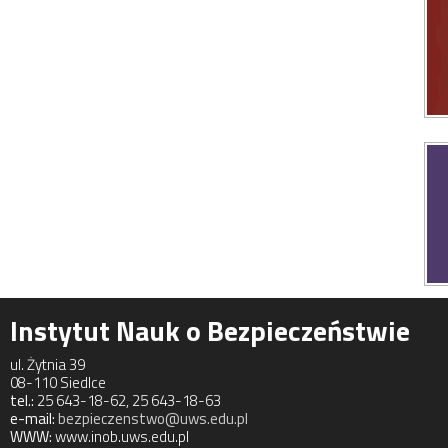
Instytut Nauk o Bezpieczeństwie
ul. Żytnia 39
08-110 Siedlce
tel.:
25 643-18-62, 25 643-18-63
e-mail:
bezpieczenstwo@uws.edu.pl
WWW:
www.inob.uws.edu.pl