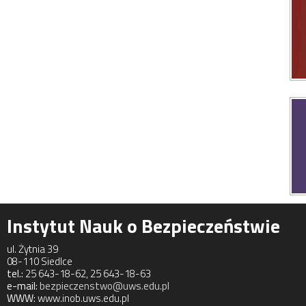
Instytut Nauk o Bezpieczeństwie
ul. Żytnia 39
08-110 Siedlce
tel.:
25 643-18-62, 25 643-18-63
e-mail:
bezpieczenstwo@uws.edu.pl
WWW:
www.inob.uws.edu.pl