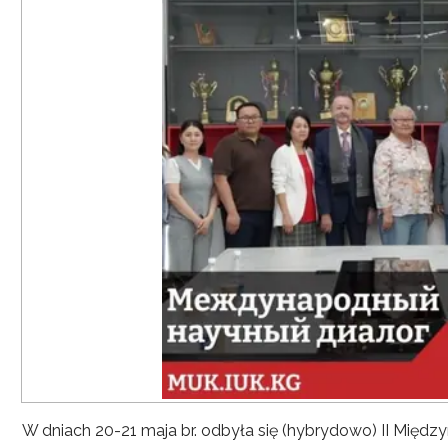
W dniach 20-21 maja br. odbyła się (hybrydowo) II Mię