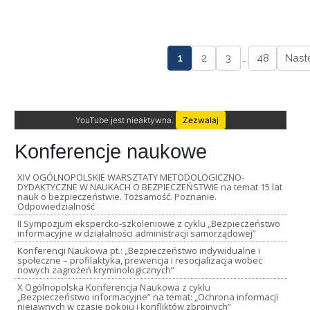
1
2
3
…
48
Nast
YouTube jest nieaktywna.
Zezwalaj
Konferencje naukowe
XIV OGÓLNOPOLSKIE WARSZTATY METODOLOGICZNO-
DYDAKTYCZNE W NAUKACH O BEZPIECZEŃSTWIE na temat 15 lat
nauk o bezpieczeństwie. Tożsamość. Poznanie.
Odpowiedzialność
II Sympozjum ekspercko-szkoleniowe z cyklu „Bezpieczeństwo
informacyjne w działalności administracji samorządowej”
Konferencji Naukowa pt.: „Bezpieczeństwo indywidualne i
społeczne – profilaktyka, prewencja i resocjalizacja wobec
nowych zagrożeń kryminologicznych”
X Ogólnopolska Konferencja Naukowa z cyklu
„Bezpieczeństwo informacyjne” na temat: „Ochrona informacji
niejawnych w czasie pokoju i konfliktów zbrojnych”