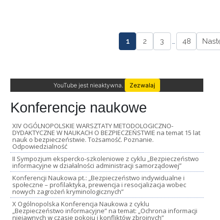
1
2
3
…
48
Nast
YouTube jest nieaktywna.
Zezwalaj
Konferencje naukowe
XIV OGÓLNOPOLSKIE WARSZTATY METODOLOGICZNO-
DYDAKTYCZNE W NAUKACH O BEZPIECZEŃSTWIE na temat 15 lat
nauk o bezpieczeństwie. Tożsamość. Poznanie.
Odpowiedzialność
II Sympozjum ekspercko-szkoleniowe z cyklu „Bezpieczeństwo
informacyjne w działalności administracji samorządowej”
Konferencji Naukowa pt.: „Bezpieczeństwo indywidualne i
społeczne – profilaktyka, prewencja i resocjalizacja wobec
nowych zagrożeń kryminologicznych”
X Ogólnopolska Konferencja Naukowa z cyklu
„Bezpieczeństwo informacyjne” na temat: „Ochrona informacji
niejawnych w czasie pokoju i konfliktów zbrojnych”