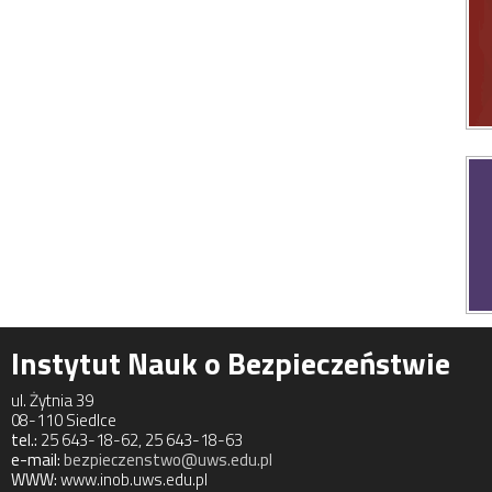
Instytut Nauk o Bezpieczeństwie
ul. Żytnia 39
08-110 Siedlce
tel.:
25 643-18-62, 25 643-18-63
e-mail:
bezpieczenstwo@uws.edu.pl
WWW:
www.inob.uws.edu.pl