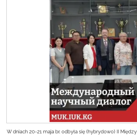
W dniach 20-21 maja br. odbyła się (hybrydowo) II Mię