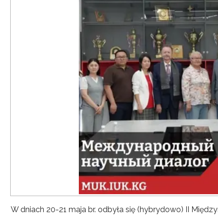
W dniach 20-21 maja br. odbyła się (hybrydowo) II Mię