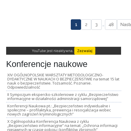
1
2
3
…
48
Nast
YouTube jest nieaktywna.
Zezwalaj
Konferencje naukowe
XIV OGÓLNOPOLSKIE WARSZTATY METODOLOGICZNO-
DYDAKTYCZNE W NAUKACH O BEZPIECZEŃSTWIE na temat 15 lat
nauk o bezpieczeństwie. Tożsamość. Poznanie.
Odpowiedzialność
II Sympozjum ekspercko-szkoleniowe z cyklu „Bezpieczeństwo
informacyjne w działalności administracji samorządowej”
Konferencji Naukowa pt.: „Bezpieczeństwo indywidualne i
społeczne – profilaktyka, prewencja i resocjalizacja wobec
nowych zagrożeń kryminologicznych”
X Ogólnopolska Konferencja Naukowa z cyklu
„Bezpieczeństwo informacyjne” na temat: „Ochrona informacji
niejawnych w czasie pokoju i konfliktów zbrojnych”