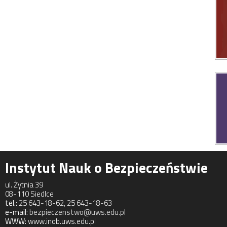
Instytut Nauk o Bezpieczeństwie
ul. Żytnia 39
08-110 Siedlce
tel.:
25 643-18-62, 25 643-18-63
e-mail:
bezpieczenstwo@uws.edu.pl
WWW:
www.inob.uws.edu.pl