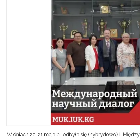
W dniach 20-21 maja br. odbyła się (hybrydowo) II Mię