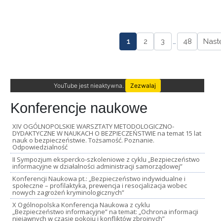
1
2
3
…
48
Nast
YouTube jest nieaktywna.
Zezwalaj
Konferencje naukowe
XIV OGÓLNOPOLSKIE WARSZTATY METODOLOGICZNO-
DYDAKTYCZNE W NAUKACH O BEZPIECZEŃSTWIE na temat 15 lat
nauk o bezpieczeństwie. Tożsamość. Poznanie.
Odpowiedzialność
II Sympozjum ekspercko-szkoleniowe z cyklu „Bezpieczeństwo
informacyjne w działalności administracji samorządowej”
Konferencji Naukowa pt.: „Bezpieczeństwo indywidualne i
społeczne – profilaktyka, prewencja i resocjalizacja wobec
nowych zagrożeń kryminologicznych”
X Ogólnopolska Konferencja Naukowa z cyklu
„Bezpieczeństwo informacyjne” na temat: „Ochrona informacji
niejawnych w czasie pokoju i konfliktów zbrojnych”