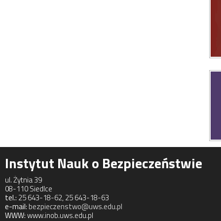
Instytut Nauk o Bezpieczeństwie
ul. Żytnia 39
08-110 Siedlce
tel.:
25 643-18-62, 25 643-18-63
e-mail:
bezpieczenstwo@uws.edu.pl
WWW:
www.inob.uws.edu.pl