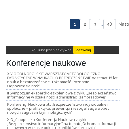
1
2
3
…
48
Nast
YouTube jest nieaktywna.
Zezwalaj
Konferencje naukowe
XIV OGÓLNOPOLSKIE WARSZTATY METODOLOGICZNO-
DYDAKTYCZNE W NAUKACH O BEZPIECZEŃSTWIE na temat 15 lat
nauk o bezpieczeństwie. Tożsamość. Poznanie.
Odpowiedzialność
II Sympozjum ekspercko-szkoleniowe z cyklu „Bezpieczeństwo
informacyjne w działalności administracji samorządowej”
Konferencji Naukowa pt.: „Bezpieczeństwo indywidualne i
społeczne – profilaktyka, prewencja i resocjalizacja wobec
nowych zagrożeń kryminologicznych”
X Ogólnopolska Konferencja Naukowa z cyklu
„Bezpieczeństwo informacyjne” na temat: „Ochrona informacji
niejawnych w czasie pokoju i konfliktów zbrojnych”