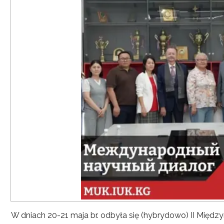
W dniach 20-21 maja br. odbyła się (hybrydowo) II Mię