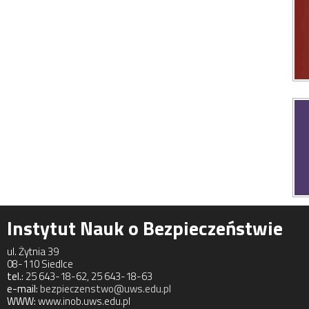
Instytut Nauk o Bezpieczeństwie
ul. Żytnia 39
08-110 Siedlce
tel.:
25 643-18-62, 25 643-18-63
e-mail:
bezpieczenstwo@uws.edu.pl
WWW:
www.inob.uws.edu.pl