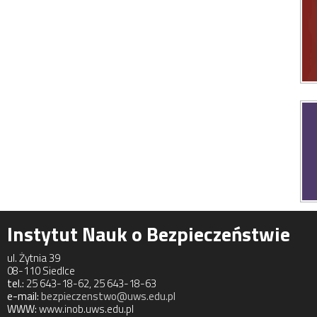
Instytut Nauk o Bezpieczeństwie
ul. Żytnia 39
08-110 Siedlce
tel.:
25 643-18-62, 25 643-18-63
e-mail:
bezpieczenstwo@uws.edu.pl
WWW:
www.inob.uws.edu.pl