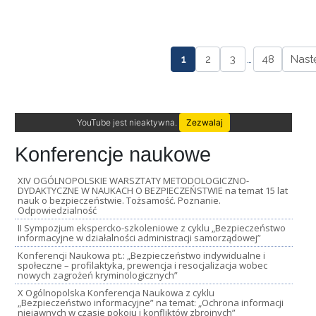
1
2
3
…
48
Nast
YouTube jest nieaktywna.
Zezwalaj
Konferencje naukowe
XIV OGÓLNOPOLSKIE WARSZTATY METODOLOGICZNO-
DYDAKTYCZNE W NAUKACH O BEZPIECZEŃSTWIE na temat 15 lat
nauk o bezpieczeństwie. Tożsamość. Poznanie.
Odpowiedzialność
II Sympozjum ekspercko-szkoleniowe z cyklu „Bezpieczeństwo
informacyjne w działalności administracji samorządowej”
Konferencji Naukowa pt.: „Bezpieczeństwo indywidualne i
społeczne – profilaktyka, prewencja i resocjalizacja wobec
nowych zagrożeń kryminologicznych”
X Ogólnopolska Konferencja Naukowa z cyklu
„Bezpieczeństwo informacyjne” na temat: „Ochrona informacji
niejawnych w czasie pokoju i konfliktów zbrojnych”