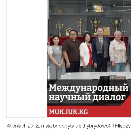
W dniach 20-21 maja br. odbyła się (hybrydowo) II Mię