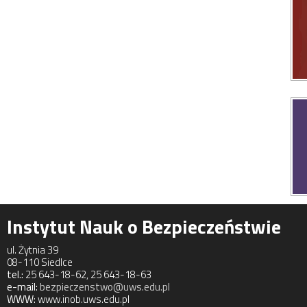
Instytut Nauk o Bezpieczeństwie
ul. Żytnia 39
08-110 Siedlce
tel.:
25 643-18-62, 25 643-18-63
e-mail:
bezpieczenstwo@uws.edu.pl
WWW:
www.inob.uws.edu.pl