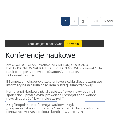
1
2
3
…
48
Nast
YouTube jest nieaktywna.
Zezwalaj
Konferencje naukowe
XIV OGÓLNOPOLSKIE WARSZTATY METODOLOGICZNO-
DYDAKTYCZNE W NAUKACH O BEZPIECZEŃSTWIE na temat 15 lat
nauk o bezpieczeństwie. Tożsamość. Poznanie.
Odpowiedzialność
II Sympozjum ekspercko-szkoleniowe z cyklu „Bezpieczeństwo
informacyjne w działalności administracji samorządowej”
Konferencji Naukowa pt.: „Bezpieczeństwo indywidualne i
społeczne – profilaktyka, prewencja i resocjalizacja wobec
nowych zagrożeń kryminologicznych”
X Ogólnopolska Konferencja Naukowa z cyklu
„Bezpieczeństwo informacyjne” na temat: „Ochrona informacji
niejawnych w czasie pokoju i konfliktów zbrojnych”