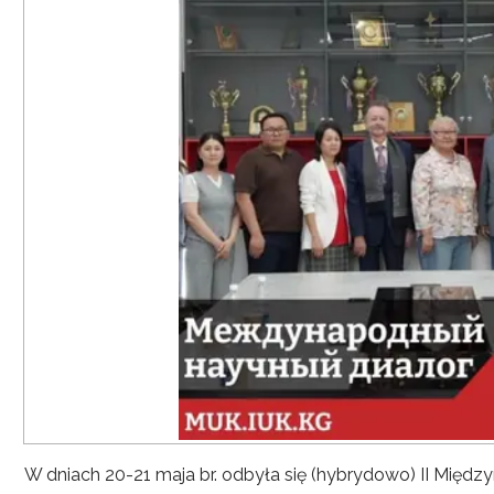
W dniach 20-21 maja br. odbyła się (hybrydowo) II Mię