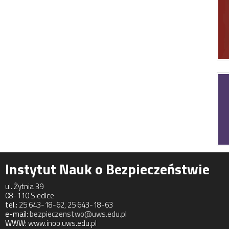
Instytut Nauk o Bezpieczeństwie
ul. Żytnia 39
08-110 Siedlce
tel.:
25 643-18-62, 25 643-18-63
e-mail:
bezpieczenstwo@uws.edu.pl
WWW:
www.inob.uws.edu.pl