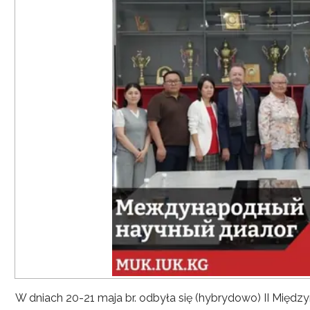
W dniach 20-21 maja br. odbyła się (hybrydowo) II Mię