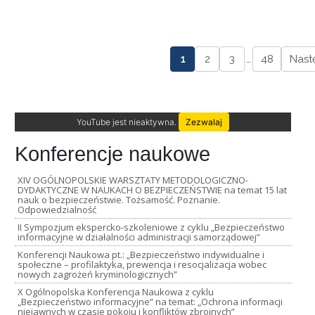
1
2
3
…
48
Nast
YouTube jest nieaktywna.
Zezwalaj
Konferencje naukowe
XIV OGÓLNOPOLSKIE WARSZTATY METODOLOGICZNO-
DYDAKTYCZNE W NAUKACH O BEZPIECZEŃSTWIE na temat 15 lat
nauk o bezpieczeństwie. Tożsamość. Poznanie.
Odpowiedzialność
II Sympozjum ekspercko-szkoleniowe z cyklu „Bezpieczeństwo
informacyjne w działalności administracji samorządowej”
Konferencji Naukowa pt.: „Bezpieczeństwo indywidualne i
społeczne – profilaktyka, prewencja i resocjalizacja wobec
nowych zagrożeń kryminologicznych”
X Ogólnopolska Konferencja Naukowa z cyklu
„Bezpieczeństwo informacyjne” na temat: „Ochrona informacji
niejawnych w czasie pokoju i konfliktów zbrojnych”