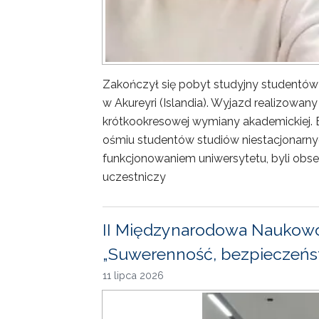
Zakończył się pobyt studyjny studentów
w Akureyri (Islandia). Wyjazd realizowa
krótkookresowej wymiany akademickiej. 
ośmiu studentów studiów niestacjonarny
funkcjonowaniem uniwersytetu, byli obse
uczestniczy
II Międzynarodowa Naukowo
„Suwerenność, bezpieczeńst
11 lipca 2026