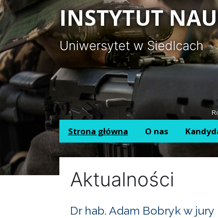
Panel zarządzania plikami cookies
INSTYTUT NAU
Uniwersytet w Siedlcach
Ro
Strona główna
O nas
Kandyd
Aktualności
Dr hab. Adam Bobryk w jury 