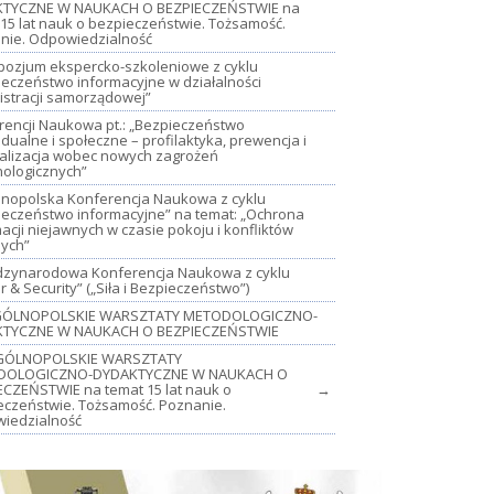
TYCZNE W NAUKACH O BEZPIECZEŃSTWIE na
15 lat nauk o bezpieczeństwie. Tożsamość.
nie. Odpowiedzialność
mpozjum ekspercko-szkoleniowe z cyklu
ieczeństwo informacyjne w działalności
istracji samorządowej”
rencji Naukowa pt.: „Bezpieczeństwo
dualne i społeczne – profilaktyka, prewencja i
jalizacja wobec nowych zagrożeń
nologicznych”
lnopolska Konferencja Naukowa z cyklu
ieczeństwo informacyjne” na temat: „Ochrona
acji niejawnych w czasie pokoju i konfliktów
nych”
iędzynarodowa Konferencja Naukowa z cyklu
 & Security” („Siła i Bezpieczeństwo”)
OGÓLNOPOLSKIE WARSZTATY METODOLOGICZNO-
TYCZNE W NAUKACH O BEZPIECZEŃSTWIE
GÓLNOPOLSKIE WARSZTATY
DOLOGICZNO-DYDAKTYCZNE W NAUKACH O
ECZEŃSTWIE na temat 15 lat nauk o
→
eczeństwie. Tożsamość. Poznanie.
iedzialność