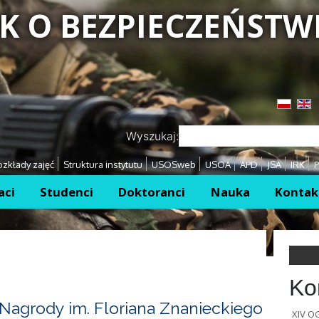
K O BEZPIECZEŃSTW
Przejdź
Przejdź
Wyszukaj:
zkłady zajęć
Struktura instytutu
USOSweb
USOA
APD
JSA
IRK
P
aci
Studenci
Doktoranci
Nauka
Kontak
Ko
Nagrody im. Floriana Znanieckiego
XIV 