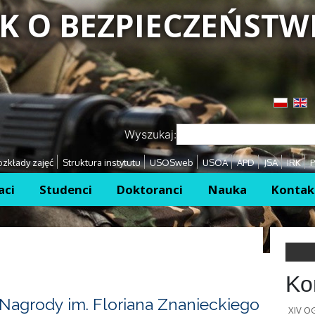
K O BEZPIECZEŃSTW
Przejdź
Przejdź
Wyszukaj:
zkłady zajęć
Struktura instytutu
USOSweb
USOA
APD
JSA
IRK
P
aci
Studenci
Doktoranci
Nauka
Kontak
Ko
Nagrody im. Floriana Znanieckiego
XIV 