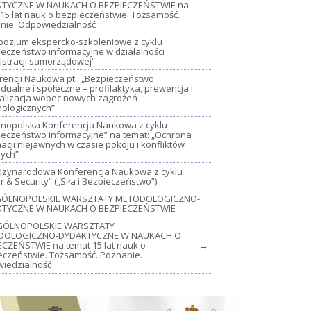
TYCZNE W NAUKACH O BEZPIECZEŃSTWIE na
15 lat nauk o bezpieczeństwie. Tożsamość.
nie. Odpowiedzialność
mpozjum ekspercko-szkoleniowe z cyklu
ieczeństwo informacyjne w działalności
istracji samorządowej”
rencji Naukowa pt.: „Bezpieczeństwo
dualne i społeczne – profilaktyka, prewencja i
jalizacja wobec nowych zagrożeń
nologicznych”
lnopolska Konferencja Naukowa z cyklu
ieczeństwo informacyjne” na temat: „Ochrona
acji niejawnych w czasie pokoju i konfliktów
nych”
iędzynarodowa Konferencja Naukowa z cyklu
 & Security” („Siła i Bezpieczeństwo”)
OGÓLNOPOLSKIE WARSZTATY METODOLOGICZNO-
TYCZNE W NAUKACH O BEZPIECZEŃSTWIE
GÓLNOPOLSKIE WARSZTATY
DOLOGICZNO-DYDAKTYCZNE W NAUKACH O
ECZEŃSTWIE na temat 15 lat nauk o
→
eczeństwie. Tożsamość. Poznanie.
iedzialność