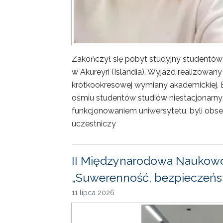
Zakończył się pobyt studyjny studentów
w Akureyri (Islandia). Wyjazd realizowa
krótkookresowej wymiany akademickiej. 
ośmiu studentów studiów niestacjonarny
funkcjonowaniem uniwersytetu, byli obse
uczestniczy
II Międzynarodowa Naukowo
„Suwerenność, bezpieczeńst
11 lipca 2026