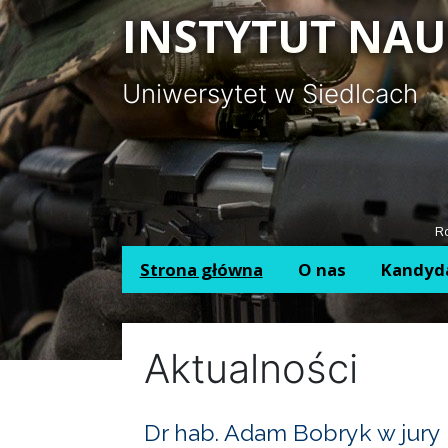
Panel zarządzania plikami cookies
INSTYTUT NAU
Uniwersytet w Siedlcach
Ro
Strona główna
O nas
Kandyd
Aktualności
Dr hab. Adam Bobryk w jury 