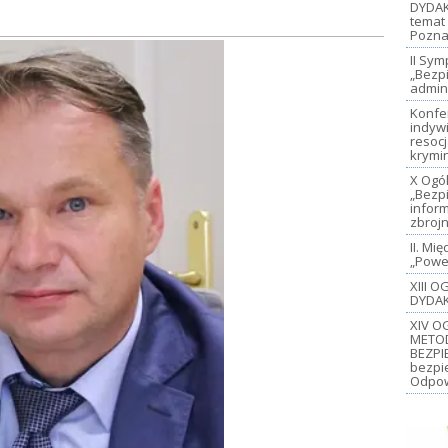
DYDAK
temat 
Pozna
II Sy
„Bezp
admin
Konfe
indywi
resoc
krymi
X Ogó
„Bezp
inform
zbroj
II. M
„Power
XIII 
DYDAK
XIV O
METO
BEZPI
bezpi
Odpow