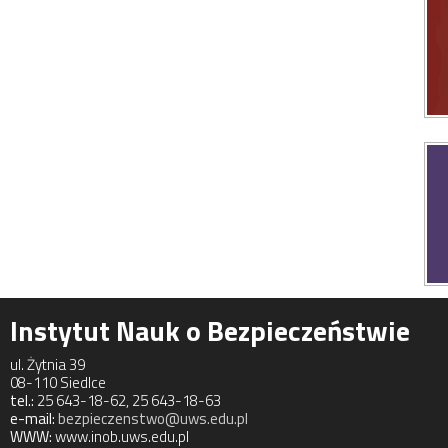
Instytut Nauk o Bezpieczeństwie
ul. Żytnia 39
08-110 Siedlce
tel.:
25 643-18-62, 25 643-18-63
e-mail:
bezpieczenstwo@uws.edu.pl
WWW:
www.inob.uws.edu.pl