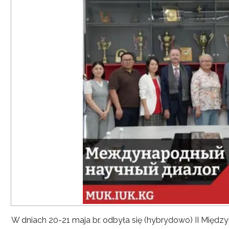
W dniach 20-21 maja br. odbyła się (hybrydowo) II Mię