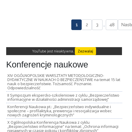
1
2
3
…
48
Nast
YouTube jest nieaktywna.
Zezwalaj
Konferencje naukowe
XIV OGÓLNOPOLSKIE WARSZTATY METODOLOGICZNO-
DYDAKTYCZNE W NAUKACH O BEZPIECZEŃSTWIE na temat 15 lat
nauk o bezpieczeństwie. Tożsamość. Poznanie.
Odpowiedzialność
II Sympozjum ekspercko-szkoleniowe z cyklu „Bezpieczeństwo
informacyjne w działalności administracji samorządowej”
Konferencji Naukowa pt.: „Bezpieczeństwo indywidualne i
społeczne – profilaktyka, prewencja i resocjalizacja wobec
nowych zagrożeń kryminologicznych”
X Ogólnopolska Konferencja Naukowa z cyklu
„Bezpieczeństwo informacyjne” na temat: „Ochrona informacji
niejawnych w czasie pokoju i konfliktów zbrojnych”