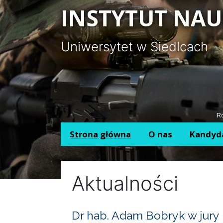
Panel zarządzania plikami cookies
INSTYTUT NAU
Uniwersytet w Siedlcach
Ro
Strona główna
O nas
Kandyd
Aktualności
Dr hab. Adam Bobryk w jury 