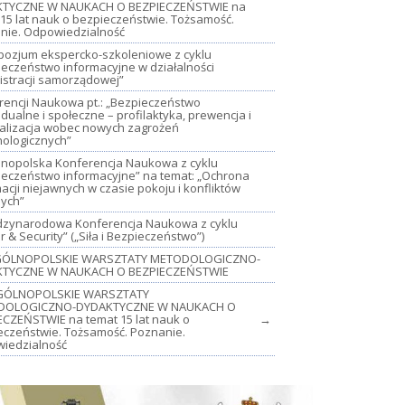
TYCZNE W NAUKACH O BEZPIECZEŃSTWIE na
15 lat nauk o bezpieczeństwie. Tożsamość.
nie. Odpowiedzialność
mpozjum ekspercko-szkoleniowe z cyklu
ieczeństwo informacyjne w działalności
istracji samorządowej”
rencji Naukowa pt.: „Bezpieczeństwo
dualne i społeczne – profilaktyka, prewencja i
jalizacja wobec nowych zagrożeń
nologicznych”
lnopolska Konferencja Naukowa z cyklu
ieczeństwo informacyjne” na temat: „Ochrona
acji niejawnych w czasie pokoju i konfliktów
nych”
iędzynarodowa Konferencja Naukowa z cyklu
 & Security” („Siła i Bezpieczeństwo”)
OGÓLNOPOLSKIE WARSZTATY METODOLOGICZNO-
TYCZNE W NAUKACH O BEZPIECZEŃSTWIE
GÓLNOPOLSKIE WARSZTATY
DOLOGICZNO-DYDAKTYCZNE W NAUKACH O
ECZEŃSTWIE na temat 15 lat nauk o
→
eczeństwie. Tożsamość. Poznanie.
iedzialność