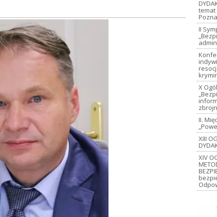
DYDAK
temat 
Pozna
II Sy
„Bezp
admin
Konfe
indywi
resoc
krymi
X Ogó
„Bezp
inform
zbroj
II. M
„Power
XIII 
DYDAK
XIV O
METO
BEZPI
bezpi
Odpow