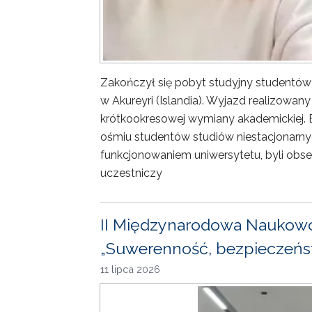
Zakończył się pobyt studyjny studentów
w Akureyri (Islandia). Wyjazd realizowa
krótkookresowej wymiany akademickiej. 
ośmiu studentów studiów niestacjonarny
funkcjonowaniem uniwersytetu, byli obse
uczestniczy
II Międzynarodowa Naukowo
„Suwerenność, bezpieczeńst
11 lipca 2026