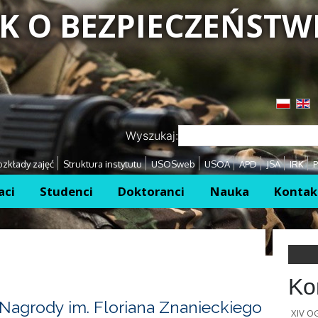
K O BEZPIECZEŃSTW
Przejdź
Przejdź
Wyszukaj:
zkłady zajęć
Struktura instytutu
USOSweb
USOA
APD
JSA
IRK
P
aci
Studenci
Doktoranci
Nauka
Kontak
Ko
Nagrody im. Floriana Znanieckiego
XIV 