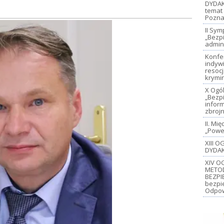
DYDAK
temat 
Pozna
II Sy
„Bezp
admin
Konfe
indywi
resoc
krymi
X Ogó
„Bezp
inform
zbroj
II. M
„Power
XIII 
DYDAK
XIV O
METO
BEZPI
bezpi
Odpow