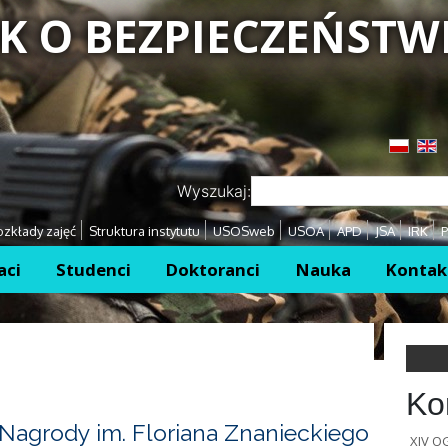
K O BEZPIECZEŃSTW
Przejdź
Przejdź
Wyszukaj:
zkłady zajęć
Struktura instytutu
USOSweb
USOA
APD
JSA
IRK
P
aci
Studenci
Doktoranci
Nauka
Kontak
Ko
Nagrody im. Floriana Znanieckiego
XIV 