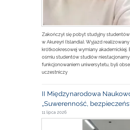
Zakończył się pobyt studyjny studentów
w Akureyri (Islandia). Wyjazd realizowa
krótkookresowej wymiany akademickiej. 
ośmiu studentów studiów niestacjonarny
funkcjonowaniem uniwersytetu, byli obse
uczestniczy
II Międzynarodowa Naukowo
„Suwerenność, bezpieczeńst
11 lipca 2026