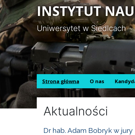
Panel zarządzania plikami cookies
INSTYTUT NAU
Uniwersytet w Siedlcach
Ro
Strona główna
O nas
Kandyd
Aktualności
Dr hab. Adam Bobryk w jury 