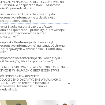
TYCZNE W NAUKACH O BEZPIECZEŃSTWIE na
15 lat nauk o bezpieczeństwie. Tożsamość.
nie. Odpowiedzialność
mpozjum ekspercko-szkoleniowe z cyklu
ieczeństwo informacyjne w działalności
istracji samorządowej”
rencji Naukowa pt.: „Bezpieczeństwo
dualne i społeczne – profilaktyka, prewencja i
jalizacja wobec nowych zagrożeń
nologicznych”
lnopolska Konferencja Naukowa z cyklu
ieczeństwo informacyjne” na temat: „Ochrona
acji niejawnych w czasie pokoju i konfliktów
nych”
iędzynarodowa Konferencja Naukowa z cyklu
 & Security” („Siła i Bezpieczeństwo”)
OGÓLNOPOLSKIE WARSZTATY METODOLOGICZNO-
TYCZNE W NAUKACH O BEZPIECZEŃSTWIE
GÓLNOPOLSKIE WARSZTATY
DOLOGICZNO-DYDAKTYCZNE W NAUKACH O
ECZEŃSTWIE na temat 15 lat nauk o
→
eczeństwie. Tożsamość. Poznanie.
iedzialność