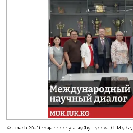
W dniach 20-21 maja br. odbyła się (hybrydowo) II Mię