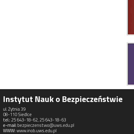
Instytut Nauk o Bezpieczeństwie
ul. Żytnia 39
08-110 Siedlce
tel.:
25 643-18-62, 25 643-18-63
e-mail:
bezpieczenstwo@uws.edu.pl
WWW:
www.inob.uws.edu.pl