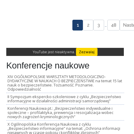
1
2
3
…
48
Nast
YouTube jest nieaktywna.
Zezwalaj
Konferencje naukowe
XIV OGÓLNOPOLSKIE WARSZTATY METODOLOGICZNO-
DYDAKTYCZNE W NAUKACH O BEZPIECZEŃSTWIE na temat 15 lat
nauk o bezpieczeństwie. Tożsamość. Poznanie.
Odpowiedzialność
II Sympozjum ekspercko-szkoleniowe z cyklu „Bezpieczeństwo
informacyjne w działalności administracji samorządowej”
Konferencji Naukowa pt.: „Bezpieczeństwo indywidualne i
społeczne – profilaktyka, prewencja i resocjalizacja wobec
nowych zagrożeń kryminologicznych”
X Ogólnopolska Konferencja Naukowa z cyklu
„Bezpieczeństwo informacyjne” na temat: „Ochrona informacji
niejawnych w czasie pokoju i konfliktów zbrojnych”