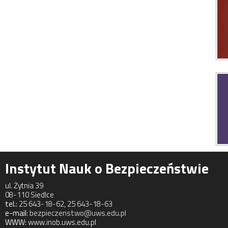
Instytut Nauk o Bezpieczeństwie
ul. Żytnia 39
08-110 Siedlce
tel.:
25 643-18-62, 25 643-18-63
e-mail:
bezpieczenstwo@uws.edu.pl
WWW:
www.inob.uws.edu.pl