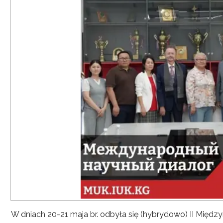
W dniach 20-21 maja br. odbyła się (hybrydowo) II Mię