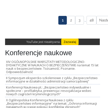
1
2
3
…
48
Nast
YouTube jest nieaktywna.
Zezwalaj
Konferencje naukowe
XIV OGÓLNOPOLSKIE WARSZTATY METODOLOGICZNO-
DYDAKTYCZNE W NAUKACH O BEZPIECZEŃSTWIE na temat 15 lat
nauk o bezpieczeństwie. Tożsamość. Poznanie.
Odpowiedzialność
II Sympozjum ekspercko-szkoleniowe z cyklu „Bezpieczeństwo
informacyjne w działalności administracji samorządowej”
Konferencji Naukowa pt.: „Bezpieczeństwo indywidualne i
społeczne – profilaktyka, prewencja i resocjalizacja wobec
nowych zagrożeń kryminologicznych”
X Ogólnopolska Konferencja Naukowa z cyklu
„Bezpieczeństwo informacyjne” na temat: „Ochrona informacji
niejawnych w czasie pokoju i konfliktów zbrojnych”