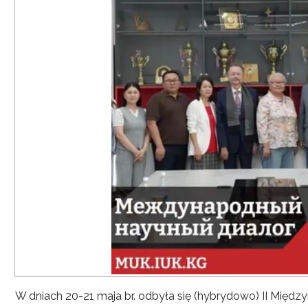
W dniach 20-21 maja br. odbyła się (hybrydowo) II Mię