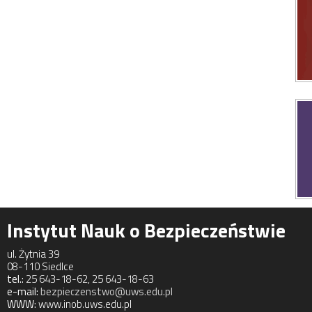
Instytut Nauk o Bezpieczeństwie
ul. Żytnia 39
08-110 Siedlce
tel.:
25 643-18-62, 25 643-18-63
e-mail:
bezpieczenstwo@uws.edu.pl
WWW:
www.inob.uws.edu.pl