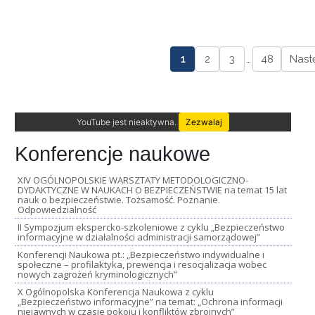
1
2
3
…
48
Nast
YouTube jest nieaktywna.
Zezwalaj
Konferencje naukowe
XIV OGÓLNOPOLSKIE WARSZTATY METODOLOGICZNO-
DYDAKTYCZNE W NAUKACH O BEZPIECZEŃSTWIE na temat 15 lat
nauk o bezpieczeństwie. Tożsamość. Poznanie.
Odpowiedzialność
II Sympozjum ekspercko-szkoleniowe z cyklu „Bezpieczeństwo
informacyjne w działalności administracji samorządowej”
Konferencji Naukowa pt.: „Bezpieczeństwo indywidualne i
społeczne – profilaktyka, prewencja i resocjalizacja wobec
nowych zagrożeń kryminologicznych”
X Ogólnopolska Konferencja Naukowa z cyklu
„Bezpieczeństwo informacyjne” na temat: „Ochrona informacji
niejawnych w czasie pokoju i konfliktów zbrojnych”