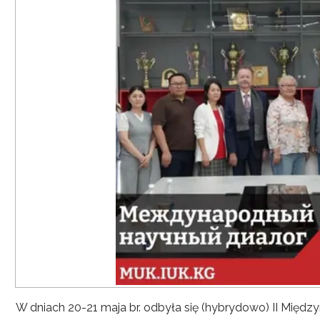
W dniach 20-21 maja br. odbyła się (hybrydowo) II Mię