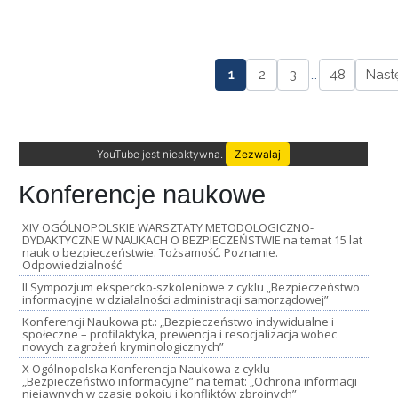
1
2
3
…
48
Nast
YouTube jest nieaktywna.
Zezwalaj
Konferencje naukowe
XIV OGÓLNOPOLSKIE WARSZTATY METODOLOGICZNO-
DYDAKTYCZNE W NAUKACH O BEZPIECZEŃSTWIE na temat 15 lat
nauk o bezpieczeństwie. Tożsamość. Poznanie.
Odpowiedzialność
II Sympozjum ekspercko-szkoleniowe z cyklu „Bezpieczeństwo
informacyjne w działalności administracji samorządowej”
Konferencji Naukowa pt.: „Bezpieczeństwo indywidualne i
społeczne – profilaktyka, prewencja i resocjalizacja wobec
nowych zagrożeń kryminologicznych”
X Ogólnopolska Konferencja Naukowa z cyklu
„Bezpieczeństwo informacyjne” na temat: „Ochrona informacji
niejawnych w czasie pokoju i konfliktów zbrojnych”