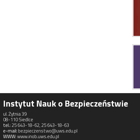
Instytut Nauk o Bezpieczeństwie
ul. Żytnia 39
08-110 Siedlce
tel.:
25 643-18-62, 25 643-18-63
e-mail:
bezpieczenstwo@uws.edu.pl
WWW:
www.inob.uws.edu.pl