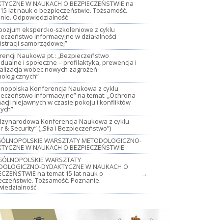
TYCZNE W NAUKACH O BEZPIECZEŃSTWIE na
15 lat nauk o bezpieczeństwie. Tożsamość.
nie. Odpowiedzialność
mpozjum ekspercko-szkoleniowe z cyklu
ieczeństwo informacyjne w działalności
istracji samorządowej”
rencji Naukowa pt.: „Bezpieczeństwo
dualne i społeczne – profilaktyka, prewencja i
jalizacja wobec nowych zagrożeń
nologicznych”
lnopolska Konferencja Naukowa z cyklu
ieczeństwo informacyjne” na temat: „Ochrona
acji niejawnych w czasie pokoju i konfliktów
nych”
iędzynarodowa Konferencja Naukowa z cyklu
 & Security” („Siła i Bezpieczeństwo”)
OGÓLNOPOLSKIE WARSZTATY METODOLOGICZNO-
TYCZNE W NAUKACH O BEZPIECZEŃSTWIE
GÓLNOPOLSKIE WARSZTATY
DOLOGICZNO-DYDAKTYCZNE W NAUKACH O
ECZEŃSTWIE na temat 15 lat nauk o
→
eczeństwie. Tożsamość. Poznanie.
iedzialność