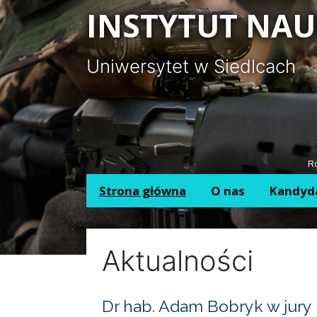
Panel zarządzania plikami cookies
INSTYTUT NAU
Uniwersytet w Siedlcach
Ro
Strona główna
O nas
Kandyd
Aktualności
Dr hab. Adam Bobryk w jury 