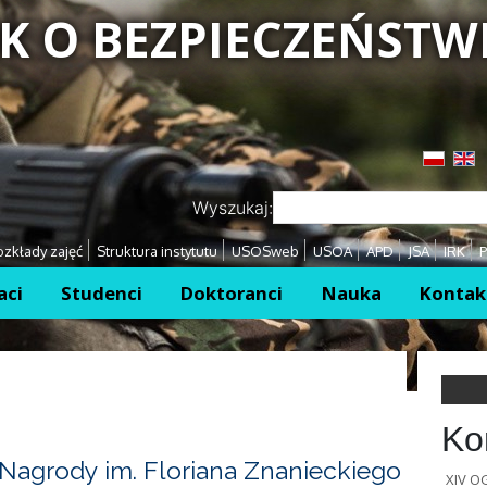
K O BEZPIECZEŃSTW
Przejdź
Przejdź
Wyszukaj:
zkłady zajęć
Struktura instytutu
USOSweb
USOA
APD
JSA
IRK
P
aci
Studenci
Doktoranci
Nauka
Kontak
Ko
Nagrody im. Floriana Znanieckiego
XIV 