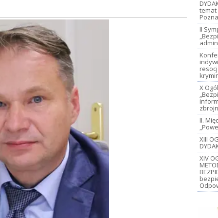
DYDAK
temat 
Pozna
II Sy
„Bezp
admin
Konfe
indywi
resoc
krymi
X Ogó
„Bezp
inform
zbroj
II. M
„Power
XIII 
DYDAK
XIV O
METO
BEZPI
bezpi
Odpow