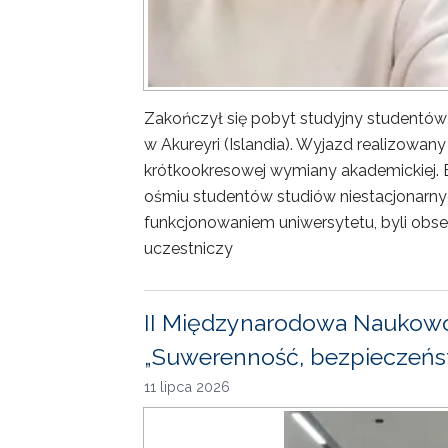
Zakończył się pobyt studyjny studentów
w Akureyri (Islandia). Wyjazd realizowa
krótkookresowej wymiany akademickiej. 
ośmiu studentów studiów niestacjonarny
funkcjonowaniem uniwersytetu, byli obse
uczestniczy
II Międzynarodowa Naukowo
„Suwerenność, bezpieczeńst
11 lipca 2026