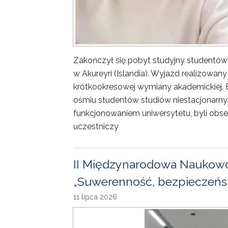
Zakończył się pobyt studyjny studentów
w Akureyri (Islandia). Wyjazd realizowa
krótkookresowej wymiany akademickiej. 
ośmiu studentów studiów niestacjonarny
funkcjonowaniem uniwersytetu, byli obse
uczestniczy
II Międzynarodowa Naukowo
„Suwerenność, bezpieczeńst
11 lipca 2026