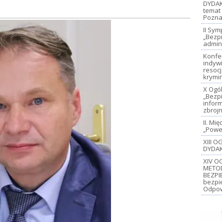
DYDAK
temat 
Pozna
II Sy
„Bezp
admin
Konfe
indywi
resoc
krymi
X Ogó
„Bezp
inform
zbroj
II. M
„Power
XIII 
DYDAK
XIV O
METO
BEZPI
bezpi
Odpow