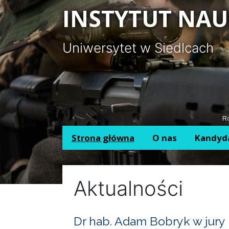
Panel zarządzania plikami cookies
INSTYTUT NAU
Uniwersytet w Siedlcach
Ro
Strona główna
O nas
Kandyd
Aktualności
Dr hab. Adam Bobryk w jury 