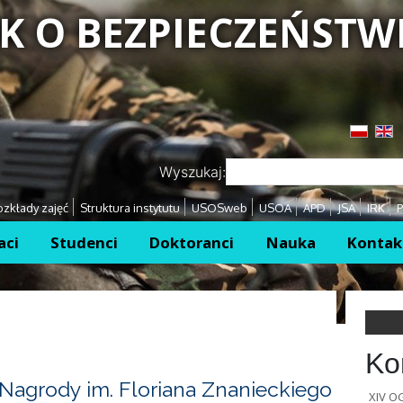
K O BEZPIECZEŃSTW
Przejdź
Przejdź
Wyszukaj:
zkłady zajęć
Struktura instytutu
USOSweb
USOA
APD
JSA
IRK
P
aci
Studenci
Doktoranci
Nauka
Kontak
Ko
Nagrody im. Floriana Znanieckiego
XIV 