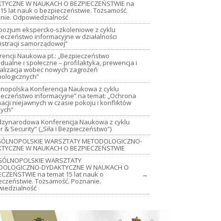
TYCZNE W NAUKACH O BEZPIECZEŃSTWIE na
15 lat nauk o bezpieczeństwie. Tożsamość.
nie. Odpowiedzialność
mpozjum ekspercko-szkoleniowe z cyklu
ieczeństwo informacyjne w działalności
istracji samorządowej”
rencji Naukowa pt.: „Bezpieczeństwo
dualne i społeczne – profilaktyka, prewencja i
jalizacja wobec nowych zagrożeń
nologicznych”
lnopolska Konferencja Naukowa z cyklu
ieczeństwo informacyjne” na temat: „Ochrona
acji niejawnych w czasie pokoju i konfliktów
nych”
iędzynarodowa Konferencja Naukowa z cyklu
 & Security” („Siła i Bezpieczeństwo”)
OGÓLNOPOLSKIE WARSZTATY METODOLOGICZNO-
TYCZNE W NAUKACH O BEZPIECZEŃSTWIE
GÓLNOPOLSKIE WARSZTATY
DOLOGICZNO-DYDAKTYCZNE W NAUKACH O
ECZEŃSTWIE na temat 15 lat nauk o
→
eczeństwie. Tożsamość. Poznanie.
iedzialność