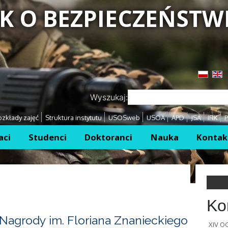
K O BEZPIECZEŃSTW
Przejdź
Przejdź
Wyszukaj:
zkłady zajęć
Struktura instytutu
USOSweb
USOA
APD
JSA
IRK
P
aci
Studenci
Doktoranci
Nauka
Kontak
Ko
Nagrody im. Floriana Znanieckiego
XIV 