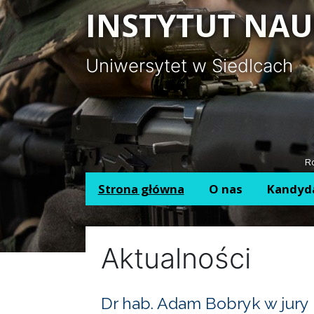
Panel zarządzania plikami cookies
INSTYTUT NAU
Uniwersytet w Siedlcach
Ro
Strona główna
O nas
Kandyd
Aktualności
Dr hab. Adam Bobryk w jury 