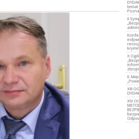
DYDAK
temat 
Pozna
II Sy
„Bezp
admin
Konfe
indywi
resoc
krymi
X Ogó
„Bezp
inform
zbroj
II. M
„Power
XIII 
DYDAK
XIV O
METO
BEZPI
bezpi
Odpow