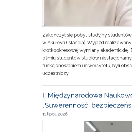
Zakończył się pobyt studyjny studentów
w Akureyri (Islandia). Wyjazd realizowa
krótkookresowej wymiany akademickiej. 
ośmiu studentów studiów niestacjonarny
funkcjonowaniem uniwersytetu, byli obse
uczestniczy
II Międzynarodowa Naukowo
„Suwerenność, bezpieczeńst
11 lipca 2026