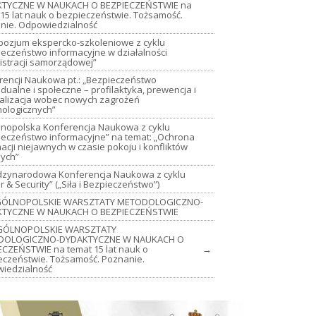
TYCZNE W NAUKACH O BEZPIECZEŃSTWIE na
15 lat nauk o bezpieczeństwie. Tożsamość.
nie. Odpowiedzialność
mpozjum ekspercko-szkoleniowe z cyklu
ieczeństwo informacyjne w działalności
istracji samorządowej”
rencji Naukowa pt.: „Bezpieczeństwo
dualne i społeczne – profilaktyka, prewencja i
jalizacja wobec nowych zagrożeń
nologicznych”
lnopolska Konferencja Naukowa z cyklu
ieczeństwo informacyjne” na temat: „Ochrona
acji niejawnych w czasie pokoju i konfliktów
nych”
iędzynarodowa Konferencja Naukowa z cyklu
 & Security” („Siła i Bezpieczeństwo”)
OGÓLNOPOLSKIE WARSZTATY METODOLOGICZNO-
TYCZNE W NAUKACH O BEZPIECZEŃSTWIE
GÓLNOPOLSKIE WARSZTATY
DOLOGICZNO-DYDAKTYCZNE W NAUKACH O
ECZEŃSTWIE na temat 15 lat nauk o
→
eczeństwie. Tożsamość. Poznanie.
iedzialność