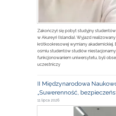
Zakończył się pobyt studyjny studentów
w Akureyri (Islandia). Wyjazd realizowa
krótkookresowej wymiany akademickiej. 
ośmiu studentów studiów niestacjonarny
funkcjonowaniem uniwersytetu, byli obse
uczestniczy
II Międzynarodowa Naukowo
„Suwerenność, bezpieczeńst
11 lipca 2026