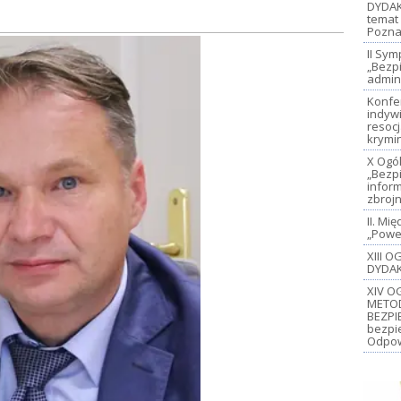
DYDAK
temat 
Pozna
II Sy
„Bezp
admin
Konfe
indywi
resoc
krymi
X Ogó
„Bezp
inform
zbroj
II. M
„Power
XIII 
DYDAK
XIV O
METO
BEZPI
bezpi
Odpow