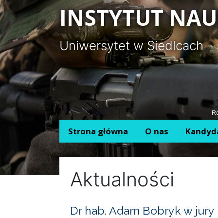
Panel zarządzania plikami cookies
INSTYTUT NAU
Uniwersytet w Siedlcach
Ro
Strona główna
O nas
Kandyd
Aktualności
Dr hab. Adam Bobryk w jury 