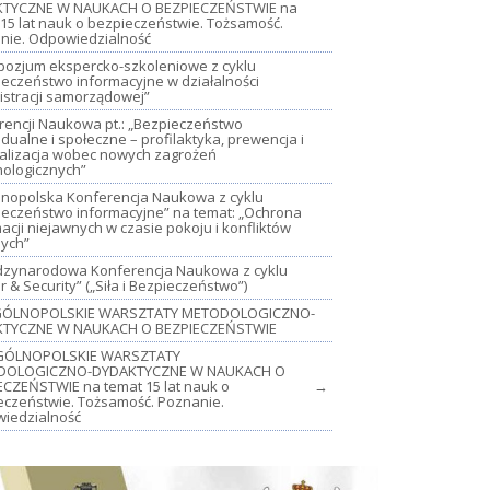
TYCZNE W NAUKACH O BEZPIECZEŃSTWIE na
15 lat nauk o bezpieczeństwie. Tożsamość.
nie. Odpowiedzialność
mpozjum ekspercko-szkoleniowe z cyklu
ieczeństwo informacyjne w działalności
istracji samorządowej”
rencji Naukowa pt.: „Bezpieczeństwo
dualne i społeczne – profilaktyka, prewencja i
jalizacja wobec nowych zagrożeń
nologicznych”
lnopolska Konferencja Naukowa z cyklu
ieczeństwo informacyjne” na temat: „Ochrona
acji niejawnych w czasie pokoju i konfliktów
nych”
iędzynarodowa Konferencja Naukowa z cyklu
 & Security” („Siła i Bezpieczeństwo”)
OGÓLNOPOLSKIE WARSZTATY METODOLOGICZNO-
TYCZNE W NAUKACH O BEZPIECZEŃSTWIE
GÓLNOPOLSKIE WARSZTATY
DOLOGICZNO-DYDAKTYCZNE W NAUKACH O
ECZEŃSTWIE na temat 15 lat nauk o
→
eczeństwie. Tożsamość. Poznanie.
iedzialność