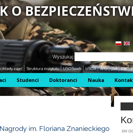
K O BEZPIECZEŃSTW
Przejdź
Przejdź
Wyszukaj:
zkłady zajęć
Struktura instytutu
USOSweb
USOA
APD
JSA
IRK
P
aci
Studenci
Doktoranci
Nauka
Kontak
Ko
Nagrody im. Floriana Znanieckiego
XIV 