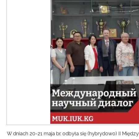
W dniach 20-21 maja br. odbyła się (hybrydowo) II Mię