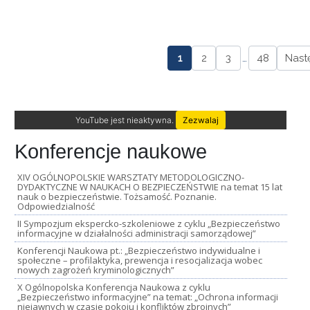
1
2
3
…
48
Nast
YouTube jest nieaktywna.
Zezwalaj
Konferencje naukowe
XIV OGÓLNOPOLSKIE WARSZTATY METODOLOGICZNO-
DYDAKTYCZNE W NAUKACH O BEZPIECZEŃSTWIE na temat 15 lat
nauk o bezpieczeństwie. Tożsamość. Poznanie.
Odpowiedzialność
II Sympozjum ekspercko-szkoleniowe z cyklu „Bezpieczeństwo
informacyjne w działalności administracji samorządowej”
Konferencji Naukowa pt.: „Bezpieczeństwo indywidualne i
społeczne – profilaktyka, prewencja i resocjalizacja wobec
nowych zagrożeń kryminologicznych”
X Ogólnopolska Konferencja Naukowa z cyklu
„Bezpieczeństwo informacyjne” na temat: „Ochrona informacji
niejawnych w czasie pokoju i konfliktów zbrojnych”