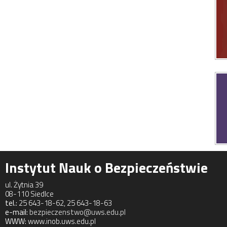
Instytut Nauk o Bezpieczeństwie
ul. Żytnia 39
08-110 Siedlce
tel.:
25 643-18-62, 25 643-18-63
e-mail:
bezpieczenstwo@uws.edu.pl
WWW:
www.inob.uws.edu.pl