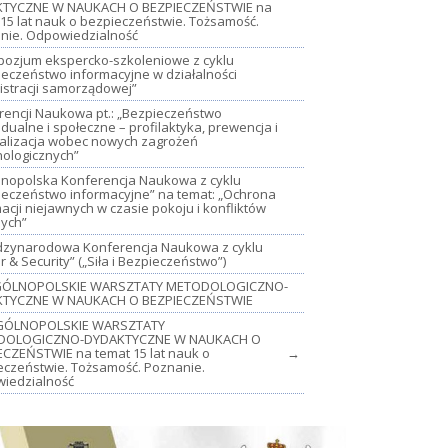
TYCZNE W NAUKACH O BEZPIECZEŃSTWIE na
15 lat nauk o bezpieczeństwie. Tożsamość.
nie. Odpowiedzialność
mpozjum ekspercko-szkoleniowe z cyklu
ieczeństwo informacyjne w działalności
istracji samorządowej”
rencji Naukowa pt.: „Bezpieczeństwo
dualne i społeczne – profilaktyka, prewencja i
jalizacja wobec nowych zagrożeń
nologicznych”
lnopolska Konferencja Naukowa z cyklu
ieczeństwo informacyjne” na temat: „Ochrona
acji niejawnych w czasie pokoju i konfliktów
nych”
iędzynarodowa Konferencja Naukowa z cyklu
 & Security” („Siła i Bezpieczeństwo”)
OGÓLNOPOLSKIE WARSZTATY METODOLOGICZNO-
TYCZNE W NAUKACH O BEZPIECZEŃSTWIE
GÓLNOPOLSKIE WARSZTATY
DOLOGICZNO-DYDAKTYCZNE W NAUKACH O
ECZEŃSTWIE na temat 15 lat nauk o
→
eczeństwie. Tożsamość. Poznanie.
iedzialność