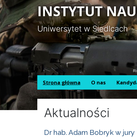
Panel zarządzania plikami cookies
INSTYTUT NAU
Uniwersytet w Siedlcach
Ro
Strona główna
O nas
Kandyd
Aktualności
Dr hab. Adam Bobryk w jury 