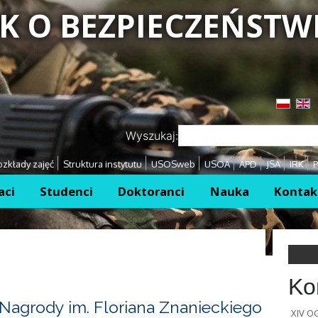
K O BEZPIECZEŃSTW
Przejdź
Przejdź
Wyszukaj:
zkłady zajęć
Struktura instytutu
USOSweb
USOA
APD
JSA
IRK
P
aci
Studenci
Doktoranci
Nauka
Kontak
Ko
Nagrody im. Floriana Znanieckiego
XIV 