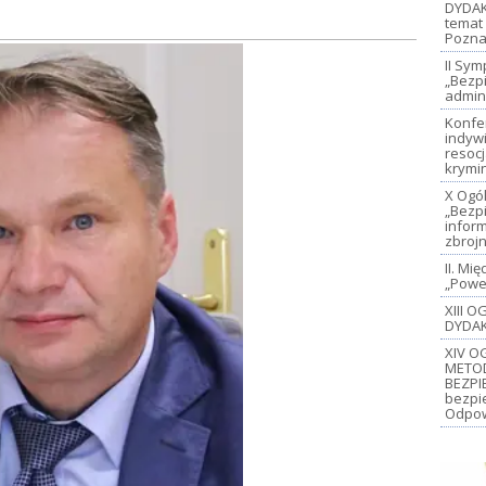
DYDAK
temat 
Pozna
II Sy
„Bezp
admin
Konfe
indywi
resoc
krymi
X Ogó
„Bezp
inform
zbroj
II. M
„Power
XIII 
DYDAK
XIV O
METO
BEZPI
bezpi
Odpow