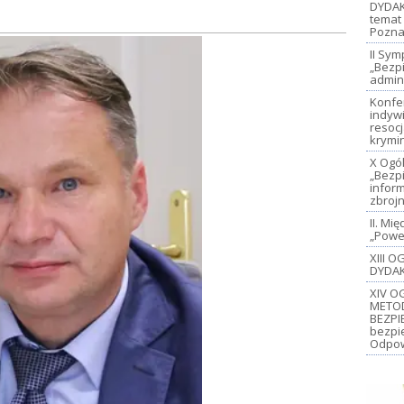
DYDAK
temat 
Pozna
II Sy
„Bezp
admin
Konfe
indywi
resoc
krymi
X Ogó
„Bezp
inform
zbroj
II. M
„Power
XIII 
DYDAK
XIV O
METO
BEZPI
bezpi
Odpow