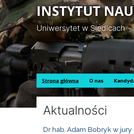
Panel zarządzania plikami cookies
INSTYTUT NAU
Uniwersytet w Siedlcach
Ro
Strona główna
O nas
Kandyd
Aktualności
Dr hab. Adam Bobryk w jury 