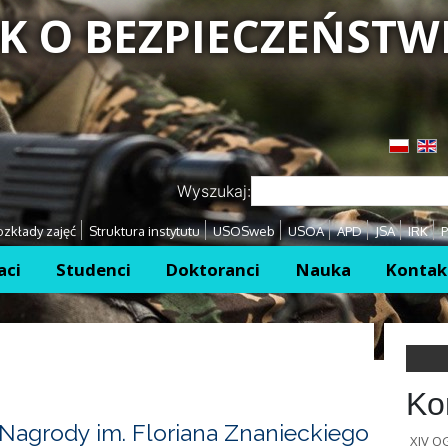
K O BEZPIECZEŃSTW
Przejdź
Przejdź
Wyszukaj:
zkłady zajęć
Struktura instytutu
USOSweb
USOA
APD
JSA
IRK
P
aci
Studenci
Doktoranci
Nauka
Kontak
Ko
Nagrody im. Floriana Znanieckiego
XIV 