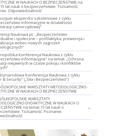
TYCZNE W NAUKACH O BEZPIECZEŃSTWIE na
15 lat nauk o bezpieczeństwie. Tożsamość.
nie. Odpowiedzialność
mpozjum ekspercko-szkoleniowe z cyklu
ieczeństwo informacyjne w działalności
istracji samorządowej”
rencji Naukowa pt.: „Bezpieczeństwo
dualne i społeczne – profilaktyka, prewencja i
jalizacja wobec nowych zagrożeń
nologicznych”
lnopolska Konferencja Naukowa z cyklu
ieczeństwo informacyjne” na temat: „Ochrona
acji niejawnych w czasie pokoju i konfliktów
nych”
iędzynarodowa Konferencja Naukowa z cyklu
 & Security” („Siła i Bezpieczeństwo”)
OGÓLNOPOLSKIE WARSZTATY METODOLOGICZNO-
TYCZNE W NAUKACH O BEZPIECZEŃSTWIE
GÓLNOPOLSKIE WARSZTATY
DOLOGICZNO-DYDAKTYCZNE W NAUKACH O
ECZEŃSTWIE na temat 15 lat nauk o
→
eczeństwie. Tożsamość. Poznanie.
iedzialność