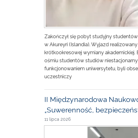
Zakończył się pobyt studyjny studentów
w Akureyri (Islandia). Wyjazd realizowa
krótkookresowej wymiany akademickiej. 
ośmiu studentów studiów niestacjonarny
funkcjonowaniem uniwersytetu, byli obse
uczestniczy
II Międzynarodowa Naukowo
„Suwerenność, bezpieczeńst
11 lipca 2026