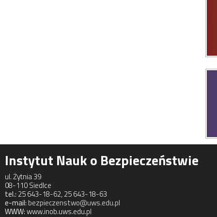
Instytut Nauk o Bezpieczeństwie
ul. Żytnia 39
08-110 Siedlce
tel.:
25 643-18-62, 25 643-18-63
e-mail:
bezpieczenstwo@uws.edu.pl
WWW:
www.inob.uws.edu.pl