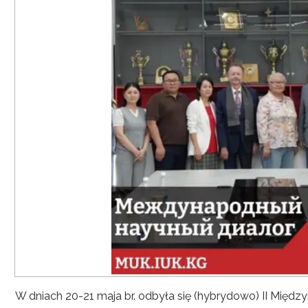
W dniach 20-21 maja br. odbyła się (hybrydowo) II Mię