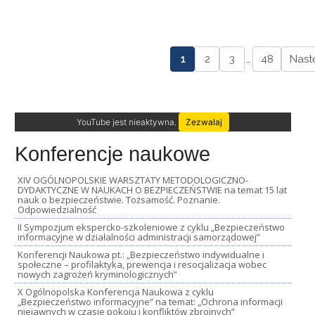
1
2
3
…
48
Nast
YouTube jest nieaktywna.
Zezwalaj
Konferencje naukowe
XIV OGÓLNOPOLSKIE WARSZTATY METODOLOGICZNO-
DYDAKTYCZNE W NAUKACH O BEZPIECZEŃSTWIE na temat 15 lat
nauk o bezpieczeństwie. Tożsamość. Poznanie.
Odpowiedzialność
II Sympozjum ekspercko-szkoleniowe z cyklu „Bezpieczeństwo
informacyjne w działalności administracji samorządowej”
Konferencji Naukowa pt.: „Bezpieczeństwo indywidualne i
społeczne – profilaktyka, prewencja i resocjalizacja wobec
nowych zagrożeń kryminologicznych”
X Ogólnopolska Konferencja Naukowa z cyklu
„Bezpieczeństwo informacyjne” na temat: „Ochrona informacji
niejawnych w czasie pokoju i konfliktów zbrojnych”