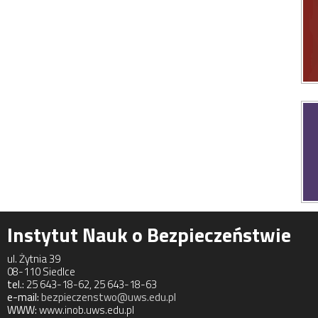
Instytut Nauk o Bezpieczeństwie
ul. Żytnia 39
08-110 Siedlce
tel.:
25 643-18-62, 25 643-18-63
e-mail:
bezpieczenstwo@uws.edu.pl
WWW:
www.inob.uws.edu.pl