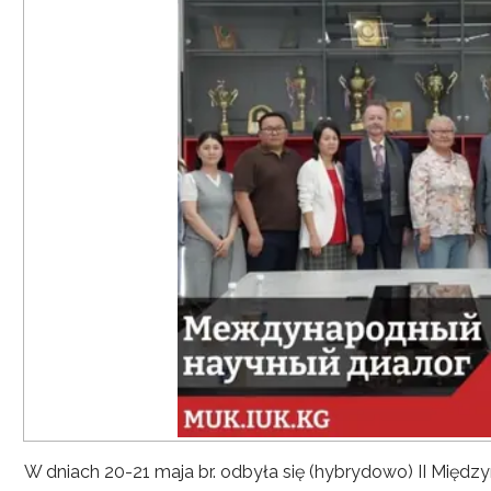
W dniach 20-21 maja br. odbyła się (hybrydowo) II Mię