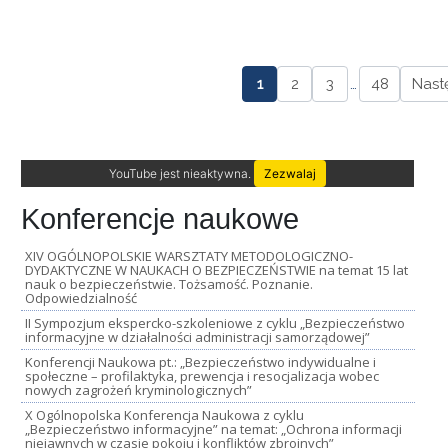
1
2
3
…
48
Nast
YouTube jest nieaktywna.
Zezwalaj
Konferencje naukowe
XIV OGÓLNOPOLSKIE WARSZTATY METODOLOGICZNO-
DYDAKTYCZNE W NAUKACH O BEZPIECZEŃSTWIE na temat 15 lat
nauk o bezpieczeństwie. Tożsamość. Poznanie.
Odpowiedzialność
II Sympozjum ekspercko-szkoleniowe z cyklu „Bezpieczeństwo
informacyjne w działalności administracji samorządowej”
Konferencji Naukowa pt.: „Bezpieczeństwo indywidualne i
społeczne – profilaktyka, prewencja i resocjalizacja wobec
nowych zagrożeń kryminologicznych”
X Ogólnopolska Konferencja Naukowa z cyklu
„Bezpieczeństwo informacyjne” na temat: „Ochrona informacji
niejawnych w czasie pokoju i konfliktów zbrojnych”