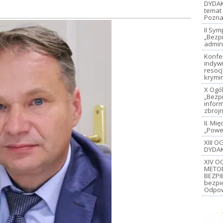
DYDAK
temat 
Pozna
II Sy
„Bezp
admin
Konfe
indywi
resoc
krymi
X Ogó
„Bezp
inform
zbroj
II. M
„Power
XIII 
DYDAK
XIV O
METO
BEZPI
bezpi
Odpow