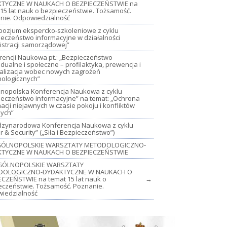
TYCZNE W NAUKACH O BEZPIECZEŃSTWIE na
15 lat nauk o bezpieczeństwie. Tożsamość.
nie. Odpowiedzialność
mpozjum ekspercko-szkoleniowe z cyklu
ieczeństwo informacyjne w działalności
istracji samorządowej”
rencji Naukowa pt.: „Bezpieczeństwo
dualne i społeczne – profilaktyka, prewencja i
jalizacja wobec nowych zagrożeń
nologicznych”
lnopolska Konferencja Naukowa z cyklu
ieczeństwo informacyjne” na temat: „Ochrona
acji niejawnych w czasie pokoju i konfliktów
nych”
iędzynarodowa Konferencja Naukowa z cyklu
 & Security” („Siła i Bezpieczeństwo”)
OGÓLNOPOLSKIE WARSZTATY METODOLOGICZNO-
TYCZNE W NAUKACH O BEZPIECZEŃSTWIE
GÓLNOPOLSKIE WARSZTATY
DOLOGICZNO-DYDAKTYCZNE W NAUKACH O
ECZEŃSTWIE na temat 15 lat nauk o
→
eczeństwie. Tożsamość. Poznanie.
iedzialność