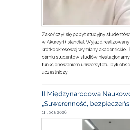
Zakończył się pobyt studyjny studentów
w Akureyri (Islandia). Wyjazd realizowa
krótkookresowej wymiany akademickiej. 
ośmiu studentów studiów niestacjonarny
funkcjonowaniem uniwersytetu, byli obse
uczestniczy
II Międzynarodowa Naukowo
„Suwerenność, bezpieczeńst
11 lipca 2026