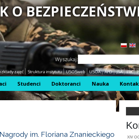
K O BEZPIECZEŃSTW
Przejdź
Przejdź
Wyszukaj:
zkłady zajęć
Struktura instytutu
USOSweb
USOA
APD
JSA
IRK
P
aci
Studenci
Doktoranci
Nauka
Kontak
Ko
Nagrody im. Floriana Znanieckiego
XIV 