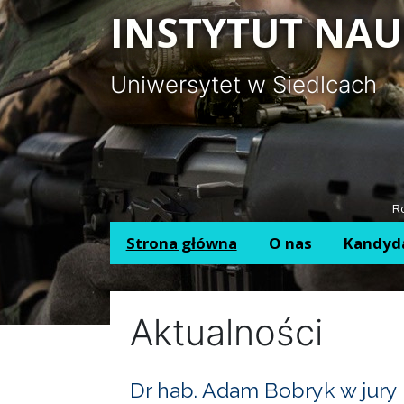
Panel zarządzania plikami cookies
INSTYTUT NAU
Uniwersytet w Siedlcach
Ro
Strona główna
O nas
Kandyd
Aktualności
Dr hab. Adam Bobryk w jury 