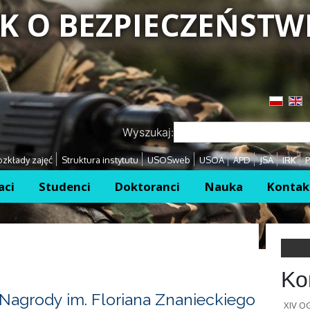
K O BEZPIECZEŃSTW
Przejdź
Przejdź
Wyszukaj:
zkłady zajęć
Struktura instytutu
USOSweb
USOA
APD
JSA
IRK
P
aci
Studenci
Doktoranci
Nauka
Kontak
Ko
Nagrody im. Floriana Znanieckiego
XIV 