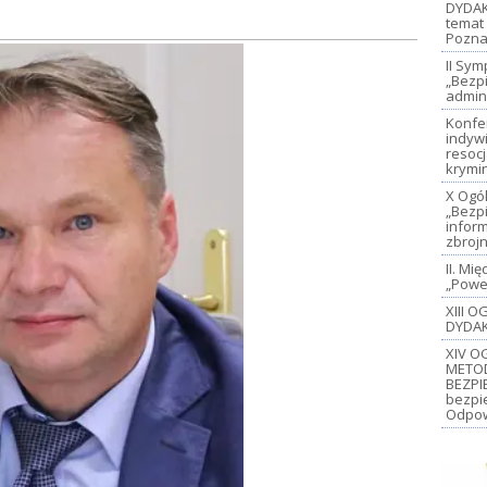
DYDAK
temat 
Pozna
II Sy
„Bezp
admin
Konfe
indywi
resoc
krymi
X Ogó
„Bezp
inform
zbroj
II. M
„Power
XIII 
DYDAK
XIV O
METO
BEZPI
bezpi
Odpow