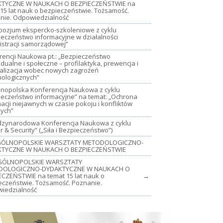
TYCZNE W NAUKACH O BEZPIECZEŃSTWIE na
15 lat nauk o bezpieczeństwie. Tożsamość.
nie. Odpowiedzialność
mpozjum ekspercko-szkoleniowe z cyklu
ieczeństwo informacyjne w działalności
istracji samorządowej”
rencji Naukowa pt.: „Bezpieczeństwo
dualne i społeczne – profilaktyka, prewencja i
jalizacja wobec nowych zagrożeń
nologicznych”
lnopolska Konferencja Naukowa z cyklu
ieczeństwo informacyjne” na temat: „Ochrona
acji niejawnych w czasie pokoju i konfliktów
nych”
iędzynarodowa Konferencja Naukowa z cyklu
 & Security” („Siła i Bezpieczeństwo”)
OGÓLNOPOLSKIE WARSZTATY METODOLOGICZNO-
TYCZNE W NAUKACH O BEZPIECZEŃSTWIE
GÓLNOPOLSKIE WARSZTATY
DOLOGICZNO-DYDAKTYCZNE W NAUKACH O
ECZEŃSTWIE na temat 15 lat nauk o
→
eczeństwie. Tożsamość. Poznanie.
iedzialność