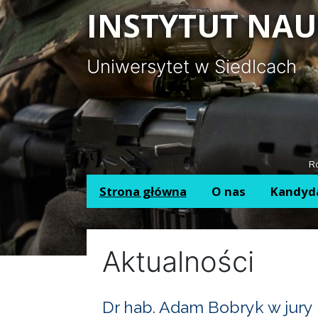
Panel zarządzania plikami cookies
INSTYTUT NAU
Uniwersytet w Siedlcach
Ro
Strona główna
O nas
Kandyd
Aktualności
Dr hab. Adam Bobryk w jury 