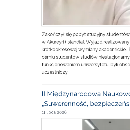
Zakończył się pobyt studyjny studentów
w Akureyri (Islandia). Wyjazd realizowa
krótkookresowej wymiany akademickiej. 
ośmiu studentów studiów niestacjonarny
funkcjonowaniem uniwersytetu, byli obse
uczestniczy
II Międzynarodowa Naukowo
„Suwerenność, bezpieczeńst
11 lipca 2026